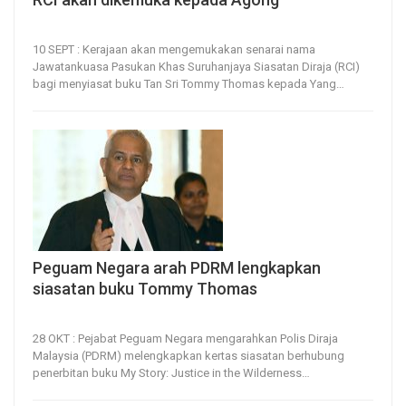
10, Sep 2023
36
0
10 SEPT : Kerajaan akan mengemukakan senarai nama
Jawatankuasa Pasukan Khas Suruhanjaya Siasatan Diraja (RCI)
bagi menyiasat buku Tan Sri Tommy Thomas kepada Yang
…
Peguam Negara arah PDRM lengkapkan
siasatan buku Tommy Thomas
28, Oct 2022
56
0
28 OKT : Pejabat Peguam Negara mengarahkan Polis Diraja
Malaysia (PDRM) melengkapkan kertas siasatan berhubung
penerbitan buku My Story: Justice in the Wilderness
…