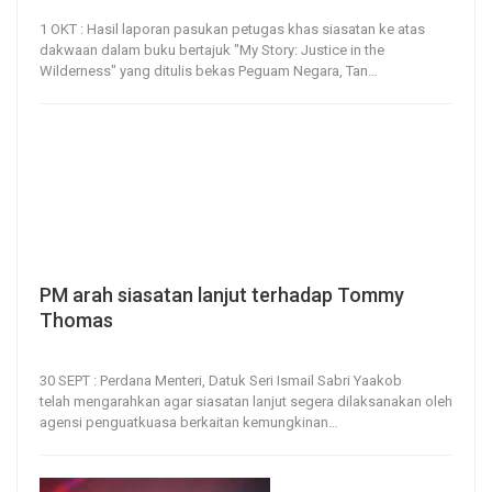
1, Oct 2022
114
0
1 OKT : Hasil laporan pasukan petugas khas siasatan ke atas
dakwaan dalam buku bertajuk "My Story: Justice in the
Wilderness" yang ditulis bekas Peguam Negara, Tan
…
PM arah siasatan lanjut terhadap Tommy
Thomas
30, Sep 2022
126
0
30 SEPT : Perdana Menteri, Datuk Seri Ismail Sabri Yaakob
telah mengarahkan agar siasatan lanjut segera dilaksanakan oleh
agensi penguatkuasa berkaitan kemungkinan
…