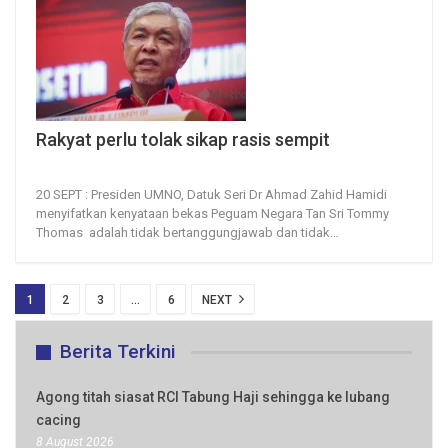
Rakyat perlu tolak sikap rasis sempit
20, Sep 2022
60
0
20 SEPT : Presiden UMNO, Datuk Seri Dr Ahmad Zahid Hamidi
menyifatkan kenyataan bekas Peguam Negara Tan Sri Tommy
Thomas adalah tidak bertanggungjawab dan tidak
…
1
2
3
…
6
NEXT
Berita Terkini
Agong titah siasat RCI Tabung Haji sehingga ke lubang
cacing
8 August 2026