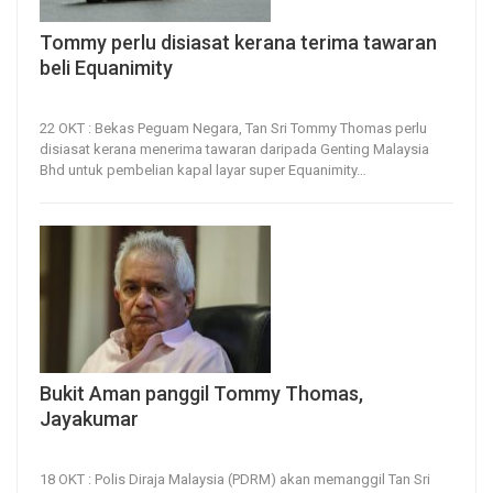
Tommy perlu disiasat kerana terima tawaran
beli Equanimity
22, Oct 2022
134
0
22 OKT : Bekas Peguam Negara, Tan Sri Tommy Thomas perlu
disiasat kerana menerima tawaran daripada Genting Malaysia
Bhd untuk pembelian kapal layar super Equanimity
…
Bukit Aman panggil Tommy Thomas,
Jayakumar
18, Oct 2022
76
0
18 OKT : Polis Diraja Malaysia (PDRM) akan memanggil Tan Sri