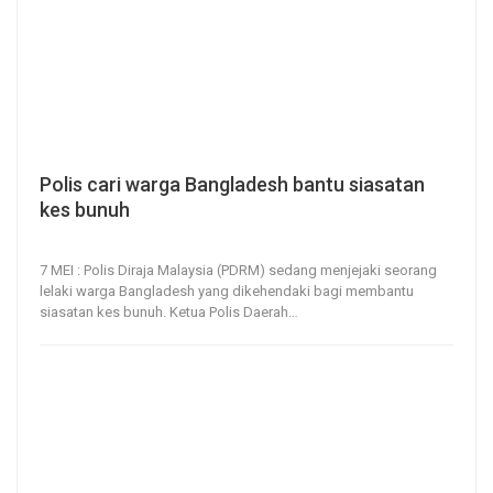
Polis cari warga Bangladesh bantu siasatan
kes bunuh
7, May 2022
124
0
7 MEI : Polis Diraja Malaysia (PDRM) sedang menjejaki seorang
lelaki warga Bangladesh yang dikehendaki bagi membantu
siasatan kes bunuh.
Ketua Polis Daerah
…