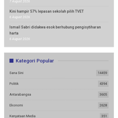
7 August 2026
Kini hampir 57% lepasan sekolah pilih TVET
6 August 2026
Ismail Sabri didakwa esok berhubung pengisytiharan
harta
6 August 2026
Kategori Popular
Sana Sini
14459
Politik
4394
Antarabangsa
3605
Ekonomi
2628
Kenyataan Media
351