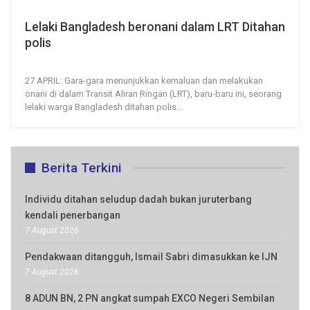
Lelaki Bangladesh beronani dalam LRT Ditahan
polis
27, Apr 2021
200
0
27 APRIL: Gara-gara menunjukkan kemaluan dan melakukan
onani di dalam Transit Aliran Ringan (LRT), baru-baru ini, seorang
lelaki warga Bangladesh ditahan polis
…
Berita Terkini
Individu ditahan seludup dadah bukan juruterbang
kendali penerbangan
7 August 2026
Pendakwaan ditangguh, Ismail Sabri dimasukkan ke IJN
7 August 2026
8 ADUN BN, 2 PN angkat sumpah EXCO Negeri Sembilan