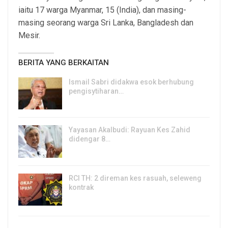
iaitu 17 warga Myanmar, 15 (India), dan masing-
masing seorang warga Sri Lanka, Bangladesh dan
Mesir.
BERITA YANG BERKAITAN
Ismail Sabri didakwa esok berhubung
pengisytiharan…
6, Aug 2026
Yayasan Akalbudi: Rayuan Kes Zahid
didengar 8…
5, Aug 2026
RCI TH: 2 direman kes rasuah, seleweng
kontrak
4, Aug 2026