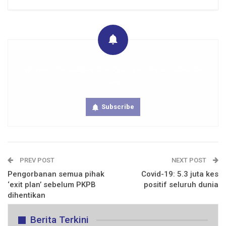
Get real time updates directly on you device, subscribe
now.
Subscribe
PREV POST
NEXT POST
Pengorbanan semua pihak
Covid-19: 5.3 juta kes
‘exit plan’ sebelum PKPB
positif seluruh dunia
dihentikan
Berita Terkini