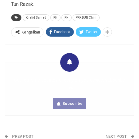
Tun Razak.
Khalid Samad
PH
PN
PRK DUN Chini
Facebook
Twitter
Kongsikan
Get real time updates directly on you device, subscribe
now.
Subscribe
PREV POST
NEXT POST