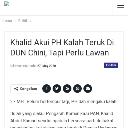
Utama
Politik
Khalid Akui PH Kalah Teruk Di
DUN Chini, Tapi Perlu Lawan
POLITIK
Dikemaskini pada
27, May 2020
Kongsikan
27 MEI: Belum bertempur lagi, PH dah mengaku kalah!
Itulah yang diakui Pengarah Komunikasi PAN, Khalid
Abdul Samad sendiri apabila bersuara parti itu bakal
menghadapi kekalahan yang teruk di Dewan Undangan