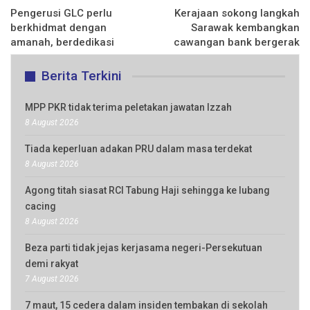
Pengerusi GLC perlu
Kerajaan sokong langkah
berkhidmat dengan
Sarawak kembangkan
amanah, berdedikasi
cawangan bank bergerak
Berita Terkini
MPP PKR tidak terima peletakan jawatan Izzah
8 August 2026
Tiada keperluan adakan PRU dalam masa terdekat
8 August 2026
Agong titah siasat RCI Tabung Haji sehingga ke lubang
cacing
8 August 2026
Beza parti tidak jejas kerjasama negeri-Persekutuan
demi rakyat
7 August 2026
7 maut, 15 cedera dalam insiden tembakan di sekolah