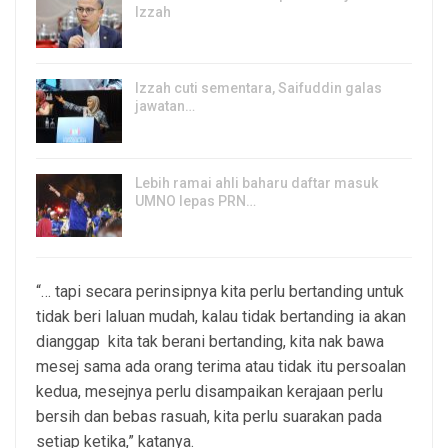
Izzah
8, Aug 2026
Izzah cuti sementara, Saifuddin galas
jawatan…
6, Aug 2026
Lebih ramai ahli baharu daftar masuk
UMNO lepas PRN…
6, Aug 2026
“… tapi secara perinsipnya kita perlu bertanding untuk
tidak beri laluan mudah, kalau tidak bertanding ia akan
dianggap kita tak berani bertanding, kita nak bawa
mesej sama ada orang terima atau tidak itu persoalan
kedua, mesejnya perlu disampaikan kerajaan perlu
bersih dan bebas rasuah, kita perlu suarakan pada
setiap ketika,” katanya.