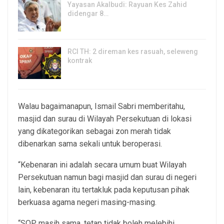
Yayasan Akalbudi: Rayuan Kes Zahid
didengar 8…
5, Aug 2026
RCI TH: 2 direman kes rasuah, seleweng
kontrak
4, Aug 2026
Walau bagaimanapun, Ismail Sabri memberitahu,
masjid dan surau di Wilayah Persekutuan di lokasi
yang dikategorikan sebagai zon merah tidak
dibenarkan sama sekali untuk beroperasi.
“Kebenaran ini adalah secara umum buat Wilayah
Persekutuan namun bagi masjid dan surau di negeri
lain, kebenaran itu tertakluk pada keputusan pihak
berkuasa agama negeri masing-masing.
“SOP masih sama, tetap tidak boleh melebihi