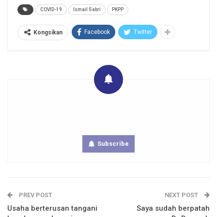
COVID-19
Ismail Sabri
PKPP
Facebook
Twitter
Kongsikan
Get real time updates directly on you device, subscribe
now.
Subscribe
PREV POST
NEXT POST
Usaha berterusan tangani
Saya sudah berpatah