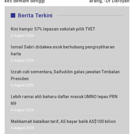
kes demam denggi
arang, -Dr Daroyah
Berita Terkini
Kini hampir 57% lepasan sekolah pilih TVET
6 August 2026
Ismail Sabri didakwa esok berhubung pengisytiharan
harta
6 August 2026
Izzah cuti sementara, Saifuddin galas jawatan Timbalan
Presiden
6 August 2026
Lebih ramai ahli baharu daftar masuk UMNO lepas PRN
N9
6 August 2026
Mahkamah batalkan tarif, AS bayar balik AS$100 bilion
6 August 2026