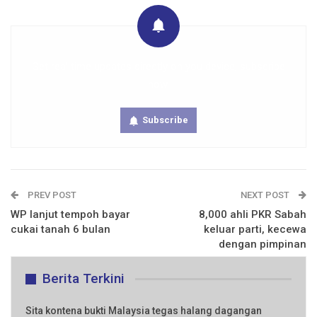
Get real time updates directly on you device, subscribe
now.
Subscribe
PREV POST
NEXT POST
WP lanjut tempoh bayar
8,000 ahli PKR Sabah
cukai tanah 6 bulan
keluar parti, kecewa
dengan pimpinan
Berita Terkini
Sita kontena bukti Malaysia tegas halang dagangan