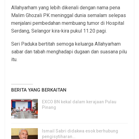
Allahyarham yang lebih dikenali dengan nama pena
Malim Ghozali PK meninggal dunia semalam selepas
menjalani pembedahan membuang tumor di Hospital
Serdang, Selangor kira-kira pukul 11.20 pagi.
Seri Paduka bertitah semoga keluarga Allahyarham
sabar dan tabah menghadapi dugaan dan suasana pilu
itu.
BERITA YANG BERKAITAN
EXCO BN kekal dalam kerajaan Pulau
Pinang
8, Aug 2026
Ismail Sabri didakwa esok berhubung
pengisytiharan…