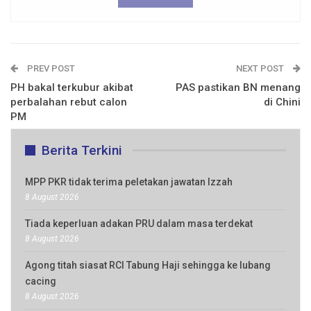
PREV POST
NEXT POST
PH bakal terkubur akibat
PAS pastikan BN menang
perbalahan rebut calon
di Chini
PM
Berita Terkini
MPP PKR tidak terima peletakan jawatan Izzah
8 August 2026
Tiada keperluan adakan PRU dalam masa terdekat
8 August 2026
Agong titah siasat RCI Tabung Haji sehingga ke lubang
cacing
8 August 2026