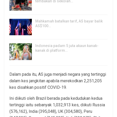
tembakan di sekolah…
7, Aug 2026
Mahkamah batalkan tarif, AS bayar balik
AS$100…
6, Aug 2026
Indonesia padam 5 juta akaun kanak-
kanak di platform…
5, Aug 2026
Dalam pada itu, AS juga menjadi negara yang tertinggi
dalam kes jangkitan apabila merekodkan 2,251,205
kes disahkan positif COVID-19.
Ini diikuti oleh Brazil berada pada kedudukan kedua
tertinggi iaitu sebanyak 1,032,913 kes, diikuti Russia
(576,162), India (395,048), UK (304,580), Peru