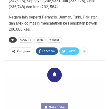
(247,925), Sepanyol (245,938), Itali (238,275), Chile
(236,748) dan Iran (202, 584).
Negara lain seperti Perancis, Jerman, Turki, Pakistan
dan Mexico masih mencatatkan kes jangkitan bawah
200,000 kes.
COVID-19
dunia
kematian
Facebook
Twitter
Kongsikan
Get real time updates directly on you device, subscribe
now.
Subscribe