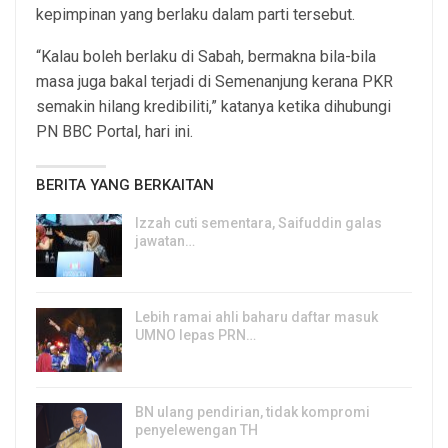
kepimpinan yang berlaku dalam parti tersebut.
“Kalau boleh berlaku di Sabah, bermakna bila-bila
masa juga bakal terjadi di Semenanjung kerana PKR
semakin hilang kredibiliti,” katanya ketika dihubungi
PN BBC Portal, hari ini.
BERITA YANG BERKAITAN
Izzah cuti sementara, Saifuddin galas
jawatan…
6, Aug 2026
Lebih ramai ahli baharu daftar masuk
UMNO lepas PRN…
6, Aug 2026
BN ulang pendirian, tidak kompromi
penyelewengan TH