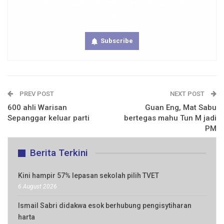
Get real time updates directly on you device, subscribe
now.
Subscribe
PREV POST
NEXT POST
600 ahli Warisan
Guan Eng, Mat Sabu
Sepanggar keluar parti
bertegas mahu Tun M jadi
PM
Berita Terkini
Kini hampir 57% lepasan sekolah pilih TVET
6 August 2026
Ismail Sabri didakwa esok berhubung pengisytiharan
harta