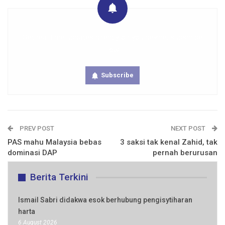
Get real time updates directly on you device, subscribe
now.
Subscribe
PREV POST
NEXT POST
PAS mahu Malaysia bebas
3 saksi tak kenal Zahid, tak
dominasi DAP
pernah berurusan
Berita Terkini
Ismail Sabri didakwa esok berhubung pengisytiharan
harta
6 August 2026