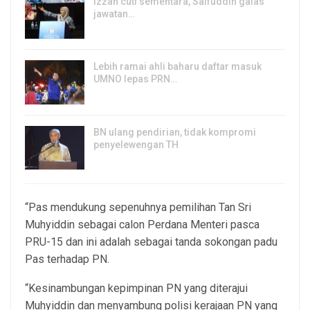
Izzah cuti sementara, Saifuddin galas
jawatan…
6, Aug 2026
Lebih ramai ahli baharu daftar masuk
UMNO lepas PRN…
6, Aug 2026
BN ulang pendirian, tidak kompromi
penyelewengan TH
6, Aug 2026
“Pas mendukung sepenuhnya pemilihan Tan Sri
Muhyiddin sebagai calon Perdana Menteri pasca
PRU-15 dan ini adalah sebagai tanda sokongan padu
Pas terhadap PN.
“Kesinambungan kepimpinan PN yang diterajui
Muhyiddin dan menyambung polisi kerajaan PN yang