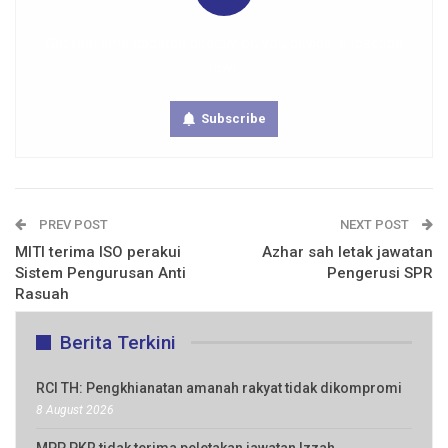
Get real time updates directly on you device, subscribe
now.
Subscribe
PREV POST
NEXT POST
MITI terima ISO perakui
Azhar sah letak jawatan
Sistem Pengurusan Anti
Pengerusi SPR
Rasuah
Berita Terkini
RCI TH: Pengkhianatan amanah rakyat tidak dikompromi
8 August 2026
MPP PKR tidak terima peletakan jawatan Izzah