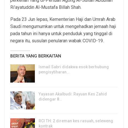
perkenan Yang di-Pertuan Agong Al-Sultan Abdullah
Ri’ayatuddin Al-Mustafa Billah Shah.
Pada 23 Jun lepas, Kementerian Haji dan Umrah Arab
Saudi mengumumkan untuk mengehadkan jemaah haji
pada tahun ini hanya untuk penduduk yang tinggal di
negara itu, susulan penularan wabak COVID-19.
BERITA YANG BERKAITAN
Ismail Sabri didakwa esok berhubung
pengisytiharan…
6, Aug 2026
Yayasan Akalbudi: Rayuan Kes Zahid
didengar 8…
5, Aug 2026
RCI TH: 2 direman kes rasuah, seleweng
kontrak