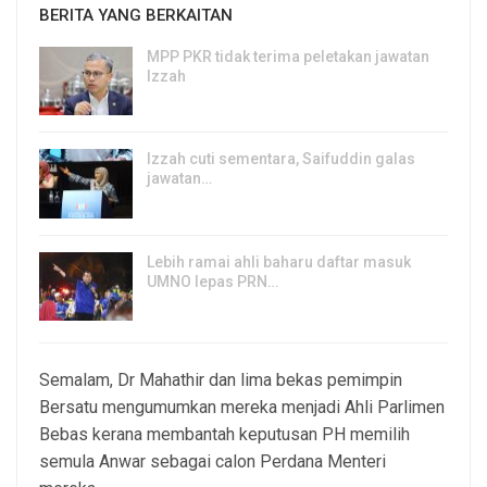
BERITA YANG BERKAITAN
MPP PKR tidak terima peletakan jawatan
Izzah
8, Aug 2026
Izzah cuti sementara, Saifuddin galas
jawatan…
6, Aug 2026
Lebih ramai ahli baharu daftar masuk
UMNO lepas PRN…
6, Aug 2026
Semalam, Dr Mahathir dan lima bekas pemimpin
Bersatu mengumumkan mereka menjadi Ahli Parlimen
Bebas kerana membantah keputusan PH memilih
semula Anwar sebagai calon Perdana Menteri