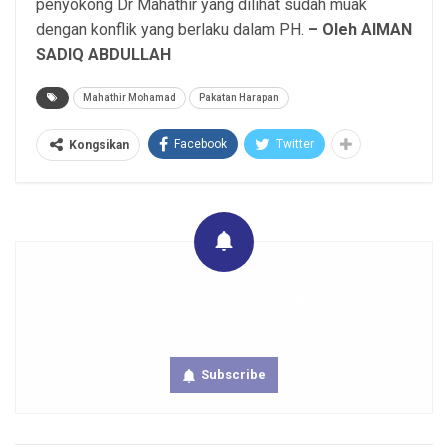
penyokong Dr Mahathir yang dilihat sudah muak
dengan konflik yang berlaku dalam PH.
– Oleh AIMAN
SADIQ ABDULLAH
Mahathir Mohamad
Pakatan Harapan
Facebook
Twitter
Kongsikan
Get real time updates directly on you device, subscribe
now.
Subscribe