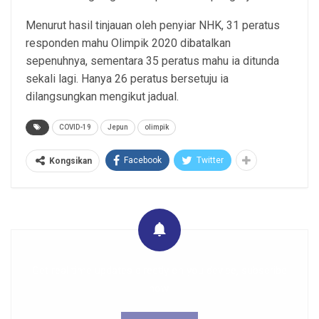
Menurut hasil tinjauan oleh penyiar NHK, 31 peratus
responden mahu Olimpik 2020 dibatalkan
sepenuhnya, sementara 35 peratus mahu ia ditunda
sekali lagi. Hanya 26 peratus bersetuju ia
dilangsungkan mengikut jadual.
COVID-19
Jepun
olimpik
Facebook
Twitter
Kongsikan
Get real time updates directly on you device, subscribe
now.