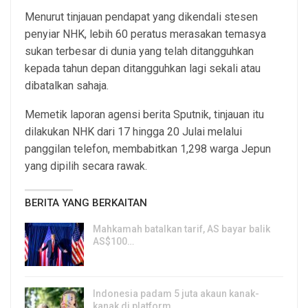
Menurut tinjauan pendapat yang dikendali stesen
penyiar NHK, lebih 60 peratus merasakan temasya
sukan terbesar di dunia yang telah ditangguhkan
kepada tahun depan ditangguhkan lagi sekali atau
dibatalkan sahaja.
Memetik laporan agensi berita Sputnik, tinjauan itu
dilakukan NHK dari 17 hingga 20 Julai melalui
panggilan telefon, membabitkan 1,298 warga Jepun
yang dipilih secara rawak.
BERITA YANG BERKAITAN
Mahkamah batalkan tarif, AS bayar balik
AS$100…
6, Aug 2026
Indonesia padam 5 juta akaun kanak-
kanak di platform…