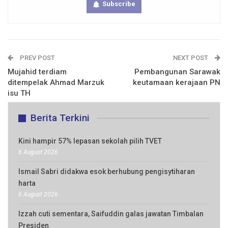
Subscribe
PREV POST
NEXT POST
Mujahid terdiam
Pembangunan Sarawak
ditempelak Ahmad Marzuk
keutamaan kerajaan PN
isu TH
Berita Terkini
Kini hampir 57% lepasan sekolah pilih TVET
6 August 2026
Ismail Sabri didakwa esok berhubung pengisytiharan
harta
6 August 2026
Izzah cuti sementara, Saifuddin galas jawatan Timbalan
Presiden