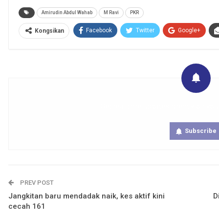
Amirudin Abdul Wahab
M Ravi
PKR
Facebook
Twitter
Google+
Kongsikan
Get real time updates directly on you
Subscribe
PREV POST
Jangkitan baru mendadak naik, kes aktif kini
D
cecah 161