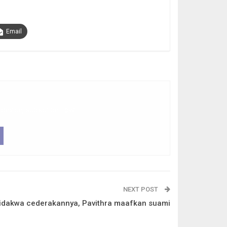
Email
 device, subscribe now.
NEXT POST
idakwa cederakannya, Pavithra maafkan suami