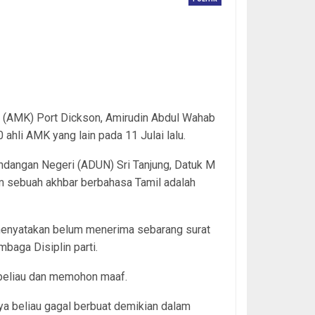
 media di Sepang, hari ini.
 (AMK) Port Dickson, Amirudin Abdul Wahab
ahli AMK yang lain pada 11 Julai lalu.
ndangan Negeri (ADUN) Sri Tanjung, Datuk M
m sebuah akhbar berbahasa Tamil adalah
 menyatakan belum menerima sebarang surat
aga Disiplin parti.
beliau dan memohon maaf.
ya beliau gagal berbuat demikian dalam