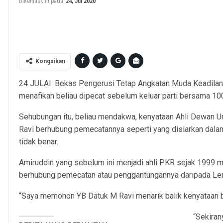
Dikemaskini pada
24, Jul 2020
Amirudin Abdul Wahab (tengah) dalam sidang
Kongsikan
24 JULAI: Bekas Pengerusi Tetap Angkatan Muda Keadilan
menafikan beliau dipecat sebelum keluar parti bersama 100 
Sehubungan itu, beliau mendakwa, kenyataan Ahli Dewan U
Ravi berhubung pemecatannya seperti yang disiarkan dala
tidak benar.
Amiruddin yang sebelum ini menjadi ahli PKR sejak 1999
berhubung pemecatan atau penggantungannya daripada Lemb
“Saya memohon YB Datuk M Ravi menarik balik kenyataan 
“Sekiran