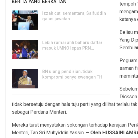
BERITA YANG BERKAITAN
tempoh 1
mengambi
Izzah cuti sementara, Saifuddin
galas jawatan…
katanya 
6, Aug 2026
Beliau m
Yang Di
Lebih ramai ahli baharu daftar
Sembilan
masuk UMNO lepas PRN…
6, Aug 2026
Peguam 
saman fi
BN ulang pendirian, tidak
meminta
kompromi penyelewengan TH
6, Aug 2026
Sebelum 
Dickson
tidak bersetuju dengan hala tuju parti yang dilihat terlalu
sebagai Perdana Menteri.
Mereka turut menyatakan sokongan terhadap kerajaan Peri
Menteri, Tan Sri Muhyiddin Yassin.
– Oleh HUSSAINI AMR