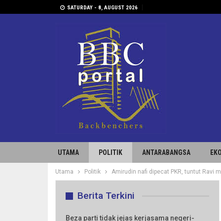
SATURDAY - 8, AUGUST 2026
UTAMA
POLITIK
ANTARABANGSA
EK
Utama
Politik
Amirudin nafi dipecat PKR, tuntut Ravi 
Berita Terkini
Beza parti tidak jejas kerjasama negeri-