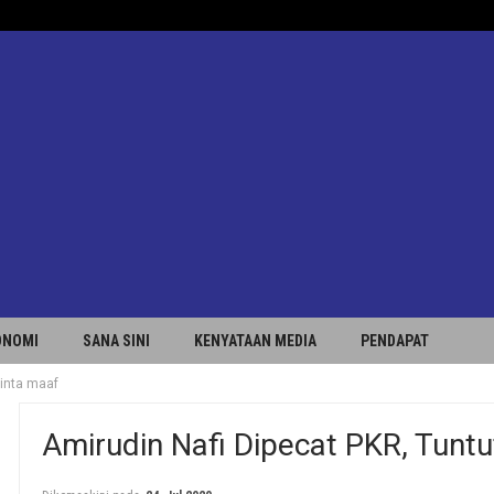
ONOMI
SANA SINI
KENYATAAN MEDIA
PENDAPAT
minta maaf
Amirudin Nafi Dipecat PKR, Tuntu