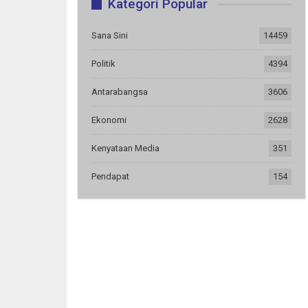
Kategori Popular
Sana Sini
14459
Politik
4394
Antarabangsa
3606
Ekonomi
2628
Kenyataan Media
351
Pendapat
154