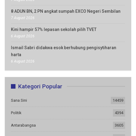
8 ADUN BN, 2 PN angkat sumpah EXCO Negeri Sembilan
7 August 2026
Kini hampir 57% lepasan sekolah pilih TVET
6 August 2026
Ismail Sabri didakwa esok berhubung pengisytiharan
harta
6 August 2026
Kategori Popular
Sana Sini
14459
Politik
4394
Antarabangsa
3605