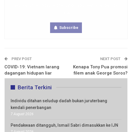
Get real time updates directly on you device, subscribe
now.
Subscribe
PREV POST
NEXT POST
COVID-19: Vietnam larang
Kenapa Tony Pua promosi
dagangan hidupan liar
filem anak George Soros?
Berita Terkini
Individu ditahan seludup dadah bukan juruterbang
kendali penerbangan
7 August 2026
Pendakwaan ditangguh, Ismail Sabri dimasukkan ke IJN
7 August 2026