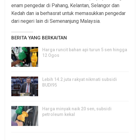
enam pengedar di Pahang, Kelantan, Selangor dan
Kedah dan ia berhasrat untuk memasukkan pengedar
dari negeri lain di Semenanjung Malaysia.
BERITA YANG BERKAITAN
Harga runcit bahan api turun 5 sen hingga
12 Ogos
5, Aug 2026
Lebih 14.2 juta rakyat nikmati subsidi
BUDI95
3, Aug 2026
Harga minyak naik 20 sen, subsidi
petroleum kekal
29, Jul 2026