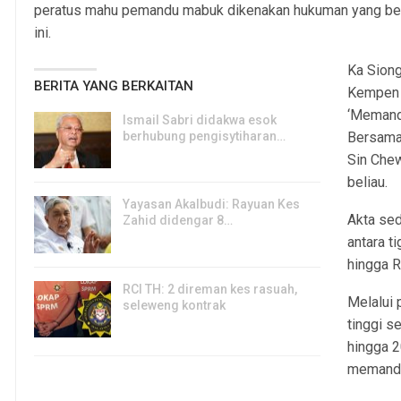
peratus mahu pemandu mabuk dikenakan hukuman yang bera
ini.
Ka Siong
BERITA YANG BERKAITAN
Kempen 
‘Memand
Ismail Sabri didakwa esok
berhubung pengisytiharan…
Bersama 
6, Aug 2026
Sin Chew
beliau.
Yayasan Akalbudi: Rayuan Kes
Akta se
Zahid didengar 8…
antara t
5, Aug 2026
hingga R
RCI TH: 2 direman kes rasuah,
Melalui 
seleweng kontrak
tinggi 
4, Aug 2026
hingga 2
memand