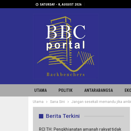
SATURDAY - 8, AUGUST 2026
UTAMA
POLITIK
ANTARABANGSA
EK
Utama
Sana Sini
Jangan sesekali memandu jika amb
Berita Terkini
RCI TH: Pengkhianatan amanah rakyat tidak