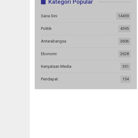
Kategori Popular
Sana Sini
14459
Politik
4395
Antarabangsa
3606
Ekonomi
2628
Kenyataan Media
351
Pendapat
154