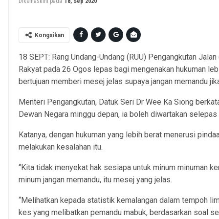
Dikemaskini pada
18, Sep 2020
Kongsikan
18 SEPT: Rang Undang-Undang (RUU) Pengangkutan Jalan 
Rakyat pada 26 Ogos lepas bagi mengenakan hukuman leb
bertujuan memberi mesej jelas supaya jangan memandu ji
Menteri Pengangkutan, Datuk Seri Dr Wee Ka Siong berkata,
Dewan Negara minggu depan, ia boleh diwartakan selepas 
Katanya, dengan hukuman yang lebih berat menerusi pindaa
melakukan kesalahan itu.
“Kita tidak menyekat hak sesiapa untuk minum minuman kera
minum jangan memandu, itu mesej yang jelas.
“Melihatkan kepada statistik kemalangan dalam tempoh lim
kes yang melibatkan pemandu mabuk, berdasarkan soal sel