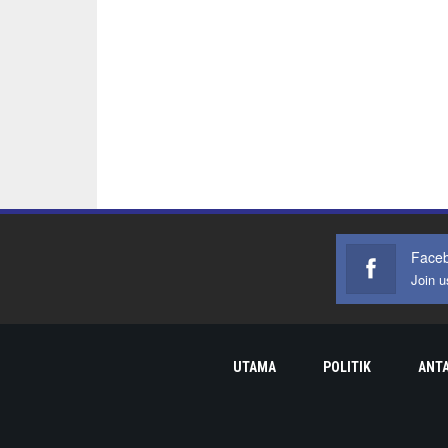
Face
Join 
UTAMA
POLITIK
ANT