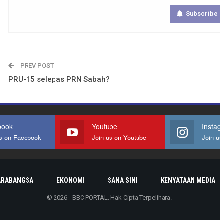
Subscribe
PREV POST
PRU-15 selepas PRN Sabah?
book
Youtube
Insta
us on Facebook
Join us on Youtube
Join u
ARABANGSA
EKONOMI
SANA SINI
KENYATAAN MEDIA
© 2026 - BBC PORTAL. Hak Cipta Terpelihara.