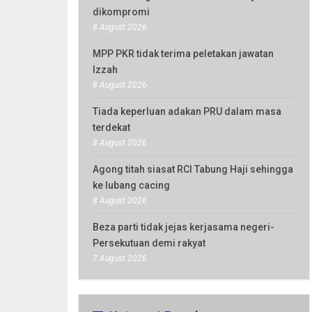
dikompromi
8 August 2026
MPP PKR tidak terima peletakan jawatan
Izzah
8 August 2026
Tiada keperluan adakan PRU dalam masa
terdekat
8 August 2026
Agong titah siasat RCI Tabung Haji sehingga
ke lubang cacing
8 August 2026
Beza parti tidak jejas kerjasama negeri-
Persekutuan demi rakyat
7 August 2026