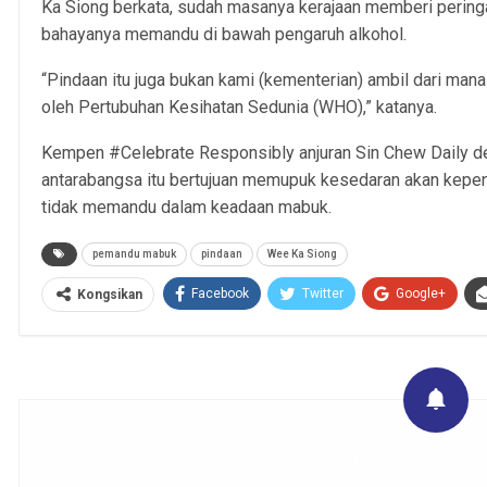
Ka Siong berkata, sudah masanya kerajaan memberi pering
bahayanya memandu di bawah pengaruh alkohol.
“Pindaan itu juga bukan kami (kementerian) ambil dari man
oleh Pertubuhan Kesihatan Sedunia (WHO),” katanya.
Kempen #Celebrate Responsibly anjuran Sin Chew Daily de
antarabangsa itu bertujuan memupuk kesedaran akan kepen
tidak memandu dalam keadaan mabuk.
pemandu mabuk
pindaan
Wee Ka Siong
Facebook
Twitter
Google+
Kongsikan
Get real time updates directly on you