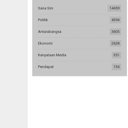
Sana Sini
14459
Politik
4394
Antarabangsa
3605
Ekonomi
2628
Kenyataan Media
351
Pendapat
154