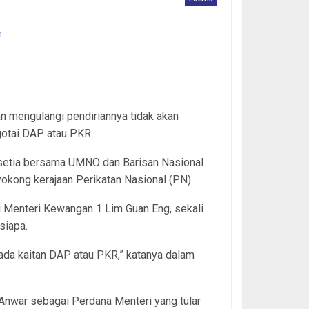
ara Dato Onn in PWTC. AZMAN GHANI / The Star
 mengulangi pendiriannya tidak akan
gotai DAP atau PKR.
u setia bersama UMNO dan Barisan Nasional
okong kerajaan Perikatan Nasional (PN).
li Menteri Kewangan 1 Lim Guan Eng, sekali
siapa.
tiada kaitan DAP atau PKR,” katanya dalam
Anwar sebagai Perdana Menteri yang tular