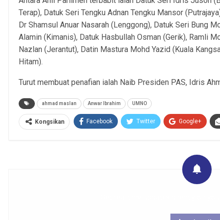
Antara Ahli Parlimen terbabit ialah Datuk Seri Idris Jusoh 
Terap), Datuk Seri Tengku Adnan Tengku Mansor (Putrajaya)
Dr Shamsul Anuar Nasarah (Lenggong), Datuk Seri Bung M
Alamin (Kimanis), Datuk Hasbullah Osman (Gerik), Ramli 
Nazlan (Jerantut), Datin Mastura Mohd Yazid (Kuala Kangs
Hitam).
Turut membuat penafian ialah Naib Presiden PAS, Idris Ah
ahmad maslan
Anwar Ibrahim
UMNO
Facebook
Twitter
Google+
Kongsikan
Get real time updates directly on you