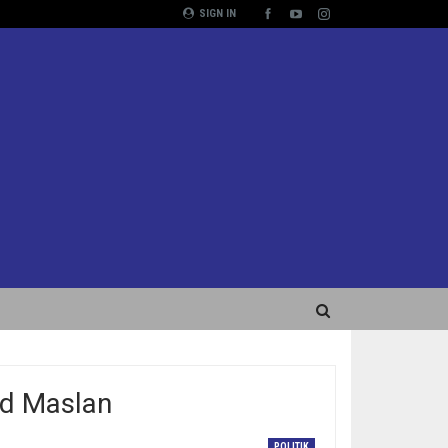
SIGN IN
d Maslan
POLITIK