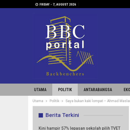
FRIDAY - 7, AUGUST 2026
UTAMA
POLITIK
ANTARABANGSA
EK
Utama
Politik
Saya bukan kaki lompat – Ahmad Masla
Berita Terkini
Kini hampir 57% lepasan sekolah pilih TVET