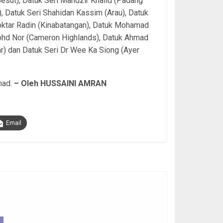
(Besut), Datuk Seri Mahdzir Khalid (Padang
, Datuk Seri Shahidan Kassim (Arau), Datuk
oktar Radin (Kinabatangan), Datuk Mohamad
Mohd Nor (Cameron Highlands), Datuk Ahmad
ar) dan Datuk Seri Dr Wee Ka Siong (Ayer
mad.
– Oleh HUSSAINI AMRAN
Email
 device, subscribe now.