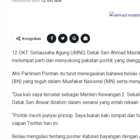
Dikemaskini pada
12, Oct 2020
Datuk Seri Ahmad Maslan Umno division chiefs meeting at Men
Kongsikan
12 OKT: Setiausaha Agung UMNO, Datuk Seri Ahmad Maslan
melompat parti dan menyokong pakatan politik yang diang
Ahli Parlimen Pontian itu turut menegaskan bahawa belia
(BN) yang teguh dalam Muafakat Nasional (MN) serta meny
“Dua kali saya tercatat sebagai Menteri Kewangan 2. Seka
Datuk Seri Anwar Ibrahim dalam senarai yang entah rekaan 
“Politik mesti punyai prinsip. Saya bukan kaki lompat dan 
ciapan Twitter hari ini.
Beliau mengulas tentang poster Kabinet bayangan dengan 