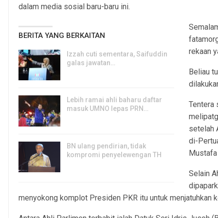
dalam media sosial baru-baru ini.
Semalam
BERITA YANG BERKAITAN
fatamorg
rekaan y
Izzah cuti sementara, Saifuddin
galas jawatan…
Beliau t
6, Aug 2026
dilakuka
Lebih ramai ahli baharu daftar
Tentera 
masuk UMNO lepas PRN…
melipat
6, Aug 2026
setelah
di-Pertu
BN ulang pendirian, tidak
Mustafa 
kompromi penyelewengan TH
6, Aug 2026
Selain 
dipapark
menyokong komplot Presiden PKR itu untuk menjatuhkan k