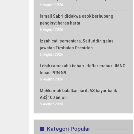
6 August 2026
Ismail Sabri didakwa esok berhubung
pengisytiharan harta
6 August 2026
Izzah cuti sementara, Saifuddin galas
jawatan Timbalan Presiden
6 August 2026
Lebih ramai ahli baharu daftar masuk UMNO
lepas PRN N9
6 August 2026
Mahkamah batalkan tarif, AS bayar balik
AS$100 bilion
6 August 2026
Kategori Popular