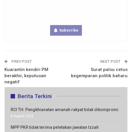
Get real time updates directly on you device, subscribe
now.
Subscribe
PREV POST
NEXT POST
Kuarantin kendiri PM
Surat palsu cetus
berakhir, keputusan
kegemparan politik baharu
negatif
Berita Terkini
RCI TH: Pengkhianatan amanah rakyat tidak dikompromi
8 August 2026
MPP PKR tidak terima peletakan jawatan Izzah