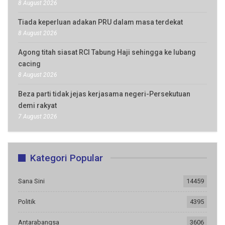
8 August 2026
Tiada keperluan adakan PRU dalam masa terdekat
8 August 2026
Agong titah siasat RCI Tabung Haji sehingga ke lubang
cacing
8 August 2026
Beza parti tidak jejas kerjasama negeri-Persekutuan
demi rakyat
7 August 2026
Kategori Popular
Sana Sini
14459
Politik
4395
Antarabangsa
3606