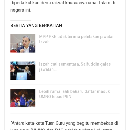
diperkukuhkan demi rakyat khususnya umat Islam di
negara ini.
BERITA YANG BERKAITAN
MPP PKR tidak terima peletakan jawatan
Izzah
8, Aug 2026
Izzah cuti sementara, Saifuddin galas
jawatan…
6, Aug 2026
Lebih ramai ahli baharu daftar masuk
UMNO lepas PRN…
6, Aug 2026
“Antara kata-kata Tuan Guru yang begitu membekas di