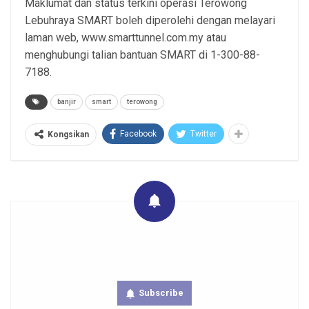
Maklumat dan status terkini operasi Terowong
Lebuhraya SMART boleh diperolehi dengan melayari
laman web, www.smarttunnel.com.my atau
menghubungi talian bantuan SMART di 1-300-88-
7188.
banjir
smart
terowong
Facebook
Twitter
Kongsikan
Get real time updates directly on you device, subscribe
now.
Subscribe