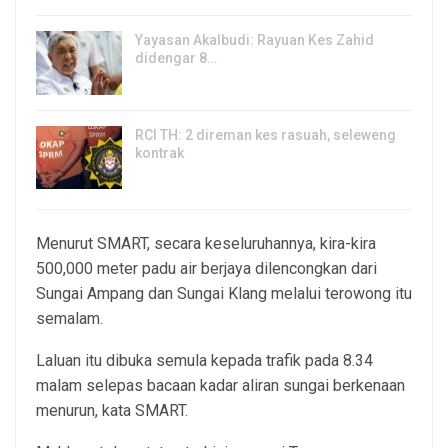
Yayasan Akalbudi: Rayuan Kes Zahid
didengar 8…
5, Aug 2026
RCI TH: 2 direman kes rasuah, seleweng
kontrak
4, Aug 2026
Menurut SMART, secara keseluruhannya, kira-kira
500,000 meter padu air berjaya dilencongkan dari
Sungai Ampang dan Sungai Klang melalui terowong itu
semalam.
Laluan itu dibuka semula kepada trafik pada 8.34
malam selepas bacaan kadar aliran sungai berkenaan
menurun, kata SMART.