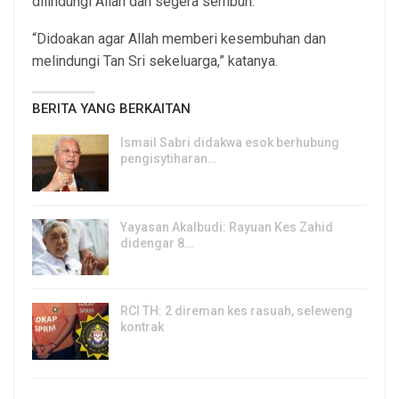
dilindungi Allah dan segera sembuh.
“Didoakan agar Allah memberi kesembuhan dan
melindungi Tan Sri sekeluarga,” katanya.
BERITA YANG BERKAITAN
Ismail Sabri didakwa esok berhubung
pengisytiharan…
6, Aug 2026
Yayasan Akalbudi: Rayuan Kes Zahid
didengar 8…
5, Aug 2026
RCI TH: 2 direman kes rasuah, seleweng
kontrak
4, Aug 2026