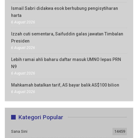
Ismail Sabri didakwa esok berhubung pengisytiharan
harta
6 August 2026
Izzah cuti sementara, Saifuddin galas jawatan Timbalan
Presiden
6 August 2026
Lebih ramai ahli baharu daftar masuk UMNO lepas PRN
N9
6 August 2026
Mahkamah batalkan tarif, AS bayar balik AS$100 bilion
6 August 2026
Kategori Popular
Sana Sini
14459