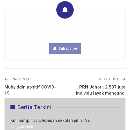
Get real time updates directly on you device, subscribe
now.
Subscribe
PREV POST
NEXT POST
Muhyiddin positif COVID-
PRN Johor : 2.597 juta
19
individu layak mengundi
Berita Terkini
Kini hampir 57% lepasan sekolah pilih TVET
6 August 2026