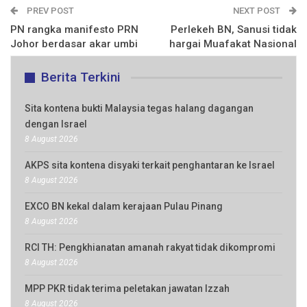
PREV POST
NEXT POST
PN rangka manifesto PRN
Perlekeh BN, Sanusi tidak
Johor berdasar akar umbi
hargai Muafakat Nasional
Berita Terkini
Sita kontena bukti Malaysia tegas halang dagangan
dengan Israel
8 August 2026
AKPS sita kontena disyaki terkait penghantaran ke Israel
8 August 2026
EXCO BN kekal dalam kerajaan Pulau Pinang
8 August 2026
RCI TH: Pengkhianatan amanah rakyat tidak dikompromi
8 August 2026
MPP PKR tidak terima peletakan jawatan Izzah
8 August 2026