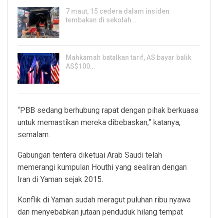
7 maut, 15 cedera dalam insiden
tembakan di sekolah…
7, Aug 2026
Mahkamah batalkan tarif, AS bayar balik
AS$100…
6, Aug 2026
“PBB sedang berhubung rapat dengan pihak berkuasa
untuk memastikan mereka dibebaskan,” katanya,
semalam.
Gabungan tentera diketuai Arab Saudi telah
memerangi kumpulan Houthi yang sealiran dengan
Iran di Yaman sejak 2015.
Konflik di Yaman sudah meragut puluhan ribu nyawa
dan menyebabkan jutaan penduduk hilang tempat