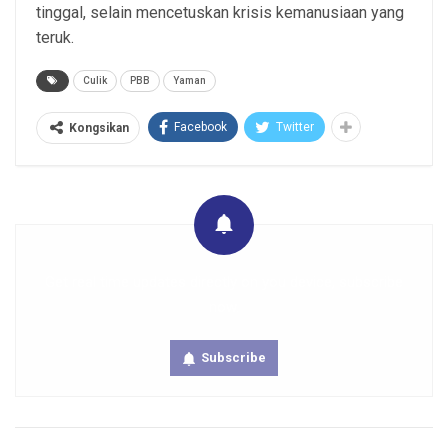
tinggal, selain mencetuskan krisis kemanusiaan yang
teruk.
Culik
PBB
Yaman
Facebook
Twitter
Kongsikan
Get real time updates directly on you device, subscribe
now.
Subscribe