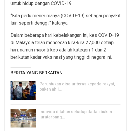
untuk hidup dengan COVID-19.
“Kita perlu menerimanya (COVID-19) sebagai penyakit
lain seperti denggi,” katanya.
Dalam beberapa hari kebelakangan ini, kes COVID-19
di Malaysia telah mencecah kira-kira 27,000 setiap
hari, namun majoriti kes adalah kategori 1 dan 2
berikutan kadar vaksinasi yang tinggi di negara ini.
BERITA YANG BERKAITAN
Peruntukan disalur terus kepada rakyat,
bukan ahli…
7, Aug 2026
Individu ditahan seludup dadah bukan
juruterbang…
7, Aug 2026