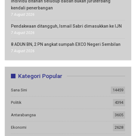
Individu ditahan seludup dadah bukan juruterbang
kendali penerbangan
7 August 2026
Pendakwaan ditangguh, Ismail Sabri dimasukkan ke IJN
7 August 2026
8 ADUN BN, 2 PN angkat sumpah EXCO Negeri Sembilan
7 August 2026
Kategori Popular
Sana Sini
14459
Politik
4394
Antarabangsa
3605
Ekonomi
2628