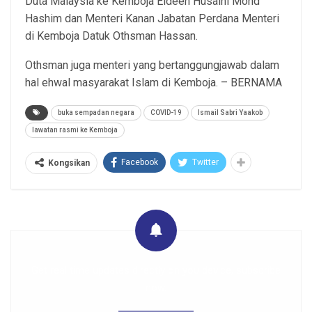
Duta Malaysia ke Kemboja Eldeen Husaini Mohd
Hashim dan Menteri Kanan Jabatan Perdana Menteri
di Kemboja Datuk Othsman Hassan.
Othsman juga menteri yang bertanggungjawab dalam
hal ehwal masyarakat Islam di Kemboja. – BERNAMA
buka sempadan negara
COVID-19
Ismail Sabri Yaakob
lawatan rasmi ke Kemboja
Facebook
Twitter
Kongsikan
Get real time updates directly on you device, subscribe
now.