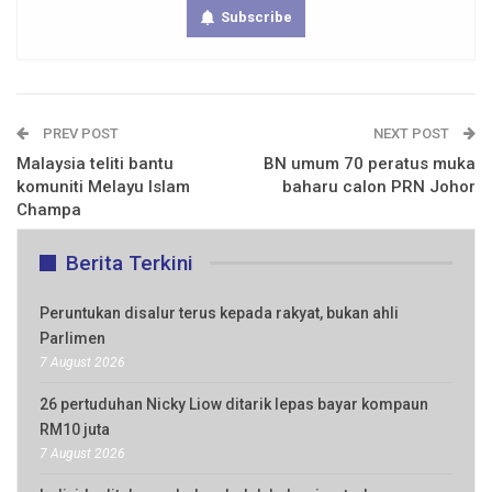
Subscribe
PREV POST
NEXT POST
Malaysia teliti bantu
BN umum 70 peratus muka
komuniti Melayu Islam
baharu calon PRN Johor
Champa
Berita Terkini
Peruntukan disalur terus kepada rakyat, bukan ahli
Parlimen
7 August 2026
26 pertuduhan Nicky Liow ditarik lepas bayar kompaun
RM10 juta
7 August 2026