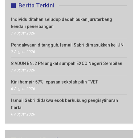
Berita Terkini
Individu ditahan seludup dadah bukan juruterbang
kendali penerbangan
7 August 2026
Pendakwaan ditangguh, Ismail Sabri dimasukkan ke IJN
7 August 2026
8 ADUN BN, 2 PN angkat sumpah EXCO Negeri Sembilan
7 August 2026
Kini hampir 57% lepasan sekolah pilih TVET
6 August 2026
Ismail Sabri didakwa esok berhubung pengisytiharan
harta
6 August 2026