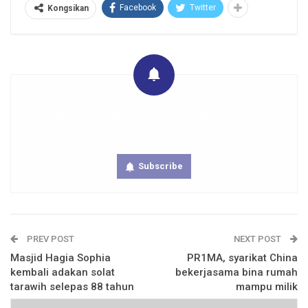
Facebook
Twitter
Kongsikan
Get real time updates directly on you device, subscribe
now.
Subscribe
PREV POST
NEXT POST
Masjid Hagia Sophia
PR1MA, syarikat China
kembali adakan solat
bekerjasama bina rumah
tarawih selepas 88 tahun
mampu milik