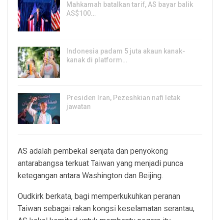
Mahkamah batalkan tarif, AS bayar balik
AS$100…
6, Aug 2026
Indonesia padam 5 juta akaun kanak-
kanak di platform…
5, Aug 2026
Presiden Iran, Pezeshkian nafi letak
jawatan
4, Aug 2026
AS adalah pembekal senjata dan penyokong
antarabangsa terkuat Taiwan yang menjadi punca
ketegangan antara Washington dan Beijing.
Oudkirk berkata, bagi memperkukuhkan peranan
Taiwan sebagai rakan kongsi keselamatan serantau,