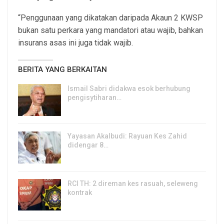
“Penggunaan yang dikatakan daripada Akaun 2 KWSP
bukan satu perkara yang mandatori atau wajib, bahkan
insurans asas ini juga tidak wajib.
BERITA YANG BERKAITAN
Ismail Sabri didakwa esok berhubung
pengisytiharan…
6, Aug 2026
Yayasan Akalbudi: Rayuan Kes Zahid
didengar 8…
5, Aug 2026
RCI TH: 2 direman kes rasuah, seleweng
kontrak
4, Aug 2026