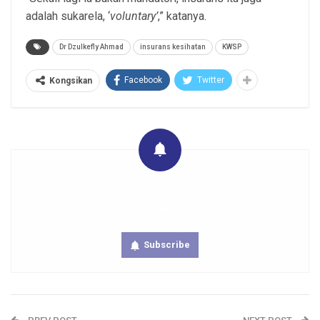
adalah sukarela, ‘
voluntary’
,” katanya.
Dr Dzulkefly Ahmad
insurans kesihatan
KWSP
Facebook
Twitter
Kongsikan
Get real time updates directly on you device, subscribe
now.
Subscribe