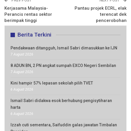
PREV POST
NEXT POST
Kerjasama Malaysia-
Pantau projek ECRL, elak
Perancis rentas sektor
terencat dek
berimpak tinggi
pencerobohan
Berita Terkini
Pendakwaan ditangguh, Ismail Sabri dimasukkan ke IJN
7 August 2026
8 ADUN BN, 2 PN angkat sumpah EXCO Negeri Sembilan
7 August 2026
Kini hampir 57% lepasan sekolah pilih TVET
6 August 2026
Ismail Sabri didakwa esok berhubung pengisytiharan
harta
6 August 2026
Izzah cuti sementara, Saifuddin galas jawatan Timbalan