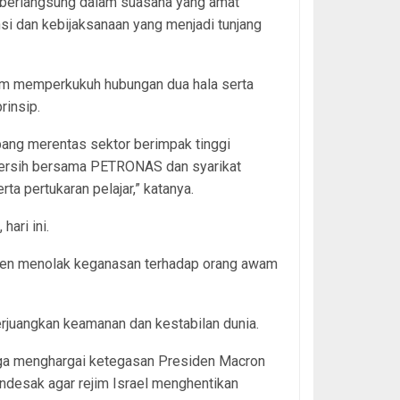
berlangsung dalam suasana yang amat
ansi dan kebijaksanaan yang menjadi tunjang
am memperkukuh hubungan dua hala serta
rinsip.
bang merentas sektor berimpak tinggi
 bersih bersama PETRONAS dan syarikat
ta pertukaran pelajar,” katanya.
ari ini.
sten menolak keganasan terhadap orang awam
juangkan keamanan dan kestabilan dunia.
uga menghargai ketegasan Presiden Macron
desak agar rejim Israel menghentikan