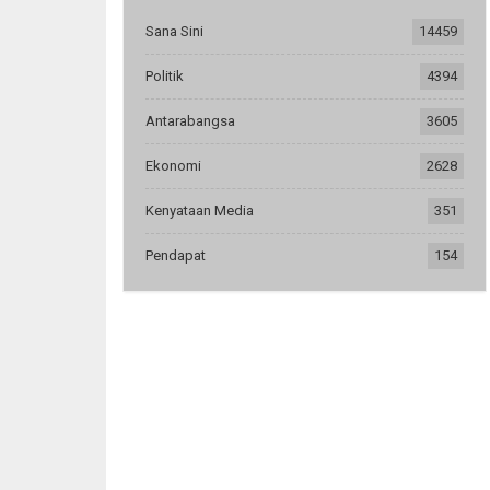
Sana Sini
14459
Politik
4394
Antarabangsa
3605
Ekonomi
2628
Kenyataan Media
351
Pendapat
154