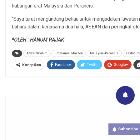
hubungan erat Malaysia dan Perancis.
“Saya turut mengundang beliau untuk mengadakan lawatan
baharu dalam kerjasama dua hala, ASEAN dan peringkat glob
*OLEH : HANUM RAJAK
Anwar Ibrahim
Emmanuel Macron
Malaysia-Perancis
sektor im
Facebook
Twitter
Google+
Kongsikan
Get real time updates directly on you
Subscribe