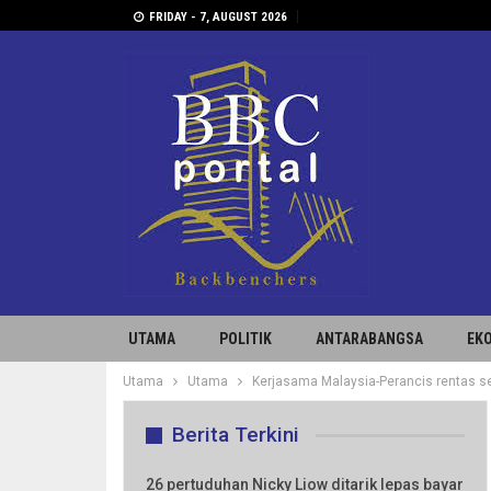
FRIDAY - 7, AUGUST 2026
UTAMA
POLITIK
ANTARABANGSA
EK
Utama
Utama
Kerjasama Malaysia-Perancis rentas se
Berita Terkini
26 pertuduhan Nicky Liow ditarik lepas bayar