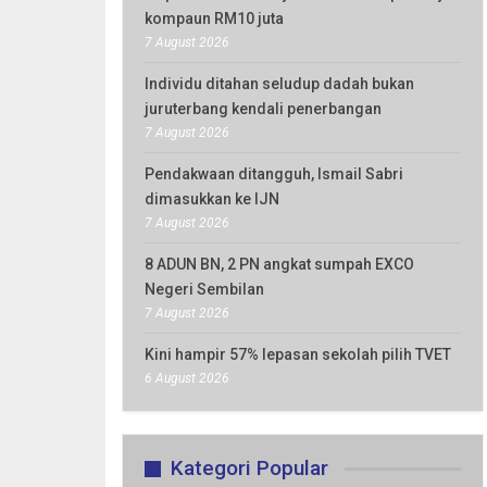
kompaun RM10 juta
7 August 2026
Individu ditahan seludup dadah bukan
juruterbang kendali penerbangan
7 August 2026
Pendakwaan ditangguh, Ismail Sabri
dimasukkan ke IJN
7 August 2026
8 ADUN BN, 2 PN angkat sumpah EXCO
Negeri Sembilan
7 August 2026
Kini hampir 57% lepasan sekolah pilih TVET
6 August 2026
Kategori Popular