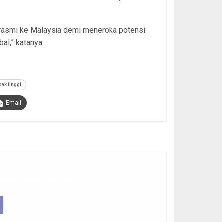
 rasmi ke Malaysia demi meneroka potensi
al,” katanya.
pak tinggi
Email
 device, subscribe now.