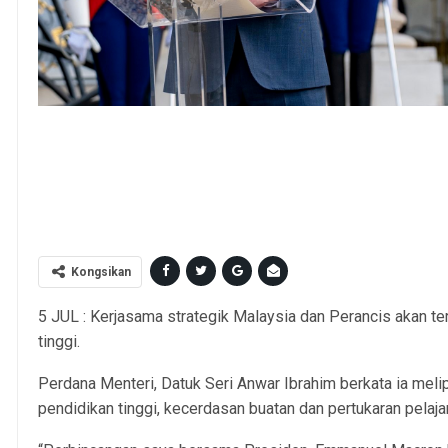
YAB Perdana Menteri, Dato' Seri Anwar Ibrahim, bersama Presiden 
lawatan kerja di Perancis. 4 Julai 2025. AFIQ HAMBALI/Pejabat Pe
EDITORIAL USE ONLY. NOTE TO EDITORS: This handout photos may onl
contemporaneous illustration of events, things or the people in the 
pictures may require further 
Kongsikan
5 JUL : Kerjasama strategik Malaysia dan Perancis akan 
tinggi.
Perdana Menteri, Datuk Seri Anwar Ibrahim berkata ia melip
pendidikan tinggi, kecerdasan buatan dan pertukaran pelajar