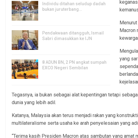
keganas
Individu ditahan seludup dadah
bukan juruterbang…
kemanusi
7, Aug 2026
Menurut 
Macron m
Pendakwaan ditangguh, Ismail
kewarga
Sabri dimasukkan ke IJN
7, Aug 2026
Mengulas
yang sar
8 ADUN BN, 2 PN angkat sumpah
sependa
EXCO Negeri Sembilan
berlanda
7, Aug 2026
kejelasa
Tegasnya, ia bukan sebagai alat kepentingan tetapi sebaga
dunia yang lebih adil.
Katanya, Malaysia akan terus menjadi rakan yang konstru
multilateralisme serta usaha ke arah penyelesaian yang adi
“Terima kasih Presiden Macron atas sambutan yang amat 