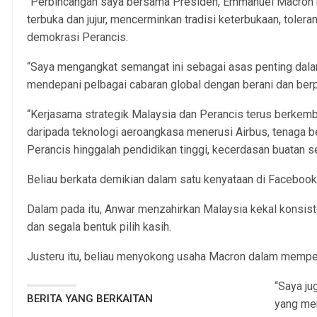
“Perbincangan saya bersama Presiden, Emmanuel Macron 
terbuka dan jujur, mencerminkan tradisi keterbukaan, toler
demokrasi Perancis.
“Saya mengangkat semangat ini sebagai asas penting dal
mendepani pelbagai cabaran global dengan berani dan berp
“Kerjasama strategik Malaysia dan Perancis terus berkem
daripada teknologi aeroangkasa menerusi Airbus, tenaga
Perancis hinggalah pendidikan tinggi, kecerdasan buatan ser
Beliau berkata demikian dalam satu kenyataan di Facebook, h
Dalam pada itu, Anwar menzahirkan Malaysia kekal konsi
dan segala bentuk pilih kasih.
Justeru itu, beliau menyokong usaha Macron dalam memper
“Saya j
BERITA YANG BERKAITAN
yang men