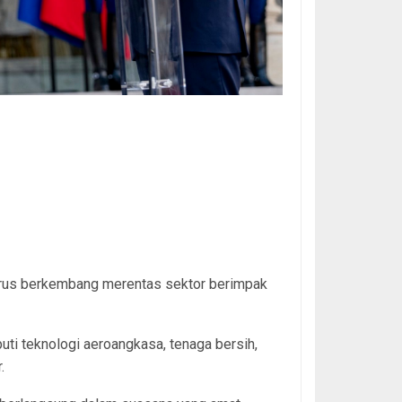
Perancis, Emmanuel Macron, di Istana Élysée semasa
rdana Menteri. NO SALES; NO ARCHIVE; RESTRICTED TO
y be used for editorial reporting purposes for the
image or facts mentioned in the caption. Reuse of the
permission. M
terus berkembang merentas sektor berimpak
uti teknologi aeroangkasa, tenaga bersih,
.