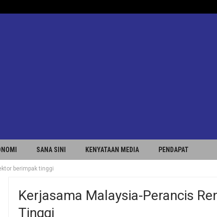
ONOMI
SANA SINI
KENYATAAN MEDIA
PENDAPAT
ktor berimpak tinggi
Kerjasama Malaysia-Perancis Re
Tinggi