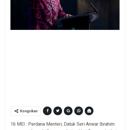
YAB Perdana Menteri, Dato' Seri Anwar Ibrahim semasa sambutan
Hari Guru 2026 di Meru, Perak. 16 Mei 2026. .IZZUDDIN ABD
RADZAK/Pejabat Perdana Menteri. NO SALES; NO ARCHIVE;
RESTRICTED TO EDITORIAL USE ONLY. NOTE TO EDITORS: This
handout videos may only be used for editorial reporting
purposes for the contemporaneous illustration of events, things
or the people in the visual or facts mentioned in the caption.
Reuse of the videos may require further permission.
MANDATORY CREDIT - Izzuddin Abd Radzak/ Prime
Kongsikan
16 MEI : Perdana Menteri, Datuk Seri Anwar Ibrahim