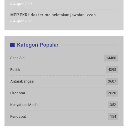
8 August 2026
MPP PKR tidak terima peletakan jawatan Izzah
8 August 2026
Kategori Popular
Sana Sini
14460
Politik
4395
Antarabangsa
3607
Ekonomi
2628
Kenyataan Media
352
Pendapat
154