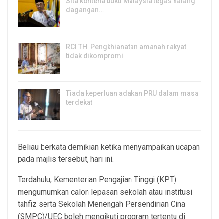
Sita kontena bukti Malaysia tegas halang
dagangan…
8, Aug 2026
RCI TH: Pengkhianatan amanah rakyat
tidak dikompromi
8, Aug 2026
Tiada keperluan adakan PRU dalam masa
terdekat
8, Aug 2026
Beliau berkata demikian ketika menyampaikan ucapan
pada majlis tersebut, hari ini.
Terdahulu, Kementerian Pengajian Tinggi (KPT)
mengumumkan calon lepasan sekolah atau institusi
tahfiz serta Sekolah Menengah Persendirian Cina
(SMPC)/UEC boleh mengikuti program tertentu di