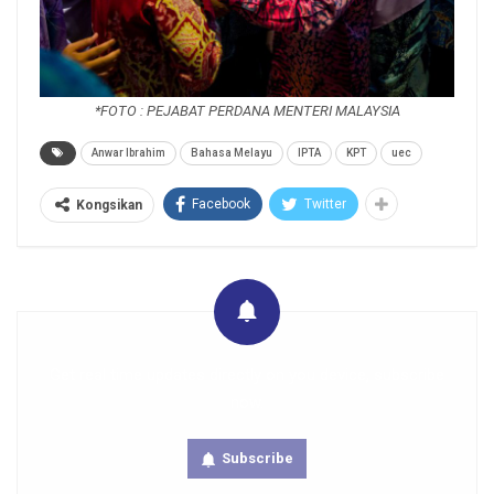
*FOTO : PEJABAT PERDANA MENTERI MALAYSIA
Anwar Ibrahim
Bahasa Melayu
IPTA
KPT
uec
Facebook
Twitter
Kongsikan
Get real time updates directly on you device, subscribe
now.
Subscribe