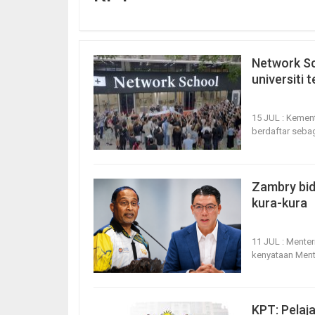
Network Sc
universiti
15, Jul 2026
15 JUL : Kemen
berdaftar sebag
Zambry bid
kura-kura
11, Jul 2026
11 JUL : Mente
kenyataan Ment
KPT: Pelaj