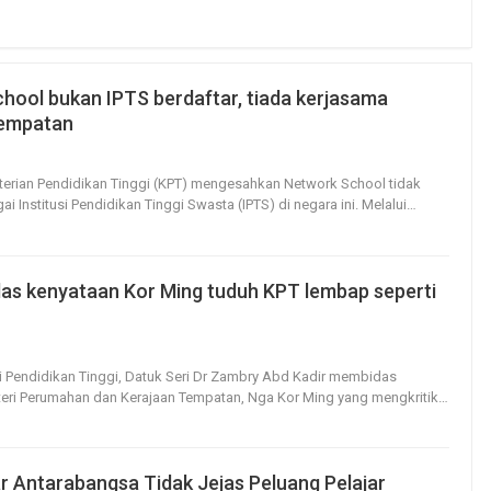
hool bukan IPTS berdaftar, tiada kerjasama
 tempatan
16
0
terian Pendidikan Tinggi (KPT) mengesahkan Network School tidak
ai Institusi Pendidikan Tinggi Swasta (IPTS) di negara ini.
Melalui
…
as kenyataan Kor Ming tuduh KPT lembap seperti
19
0
ri Pendidikan Tinggi, Datuk Seri Dr Zambry Abd Kadir membidas
eri Perumahan dan Kerajaan Tempatan, Nga Kor Ming yang mengkritik
…
ar Antarabangsa Tidak Jejas Peluang Pelajar