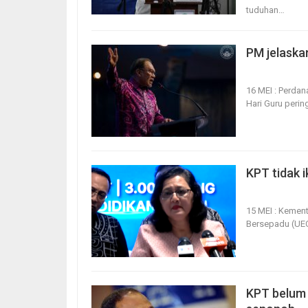
tuduhan
…
PM jelaska
16, May 2026
16 MEI : Perda
Hari Guru perin
KPT tidak i
15, May 2026
15 MEI : Kement
Bersepadu (UEC
KPT belum 