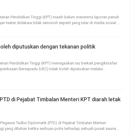
20
0
terian Pendidikan Tinggi (KPT) masih belum menerima laporan penuh
gan teater didakwa tidak senonoh seperti yang tular di media sosial.
…
boleh diputuskan dengan tekanan politik
21
0
erian Pendidikan Tinggi (KPT) menegaskan isu berkait pengiktirafan
Peperiksaan Bersepadu (UEC) tidak boleh diputuskan melalui
…
PTD di Pejabat Timbalan Menteri KPT diarah letak
65
0
 Pegawai Tadbir Diplomatik (PTD) di Pejabat Timbalan Menteri
ggi yang ditahan ketika serbuan polis terhadap sebuah pusat sauna
…