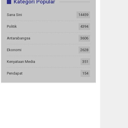
Kategori Popular
Sana Sini
14459
Politik
4394
Antarabangsa
3606
Ekonomi
2628
Kenyataan Media
351
Pendapat
154