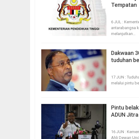
Tempatan
6, Jul 2026
1
6 JUL : Kement
antarabangsa k
melanjutkan
…
Dakwaan 30,
tuduhan be
17, Jun 2026
17 JUN : Tuduh
melalui pintu 
Pintu bela
ADUN Jitra
16, Jun 2026
16 JUN : Kemen
Ahli Dewan Und