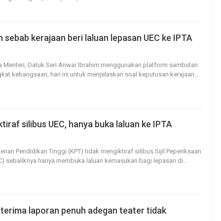
n sebab kerajaan beri laluan lepasan UEC ke IPTA
179
0
na Menteri, Datuk Seri Anwar Ibrahim menggunakan platform sambutan
gkat kebangsaan, hari ini untuk menjelaskan soal keputusan kerajaan
…
ktiraf silibus UEC, hanya buka laluan ke IPTA
34
0
erian Pendidikan Tinggi (KPT) tidak mengiktiraf silibus Sijil Peperiksaan
) sebaliknya hanya membuka laluan kemasukan bagi lepasan di
…
terima laporan penuh adegan teater tidak