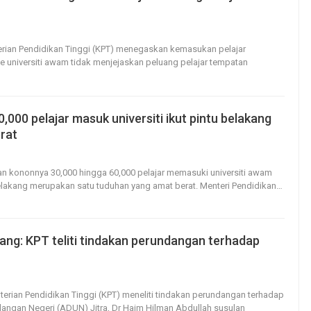
2
0
erian Pendidikan Tinggi (KPT) menegaskan kemasukan pelajar
e universiti awam tidak menjejaskan peluang pelajar tempatan
000 pelajar masuk universiti ikut pintu belakang
rat
24
0
an kononnya 30,000 hingga 60,000 pelajar memasuki universiti awam
belakang merupakan satu tuduhan yang amat berat.
Menteri Pendidikan
…
kang: KPT teliti tindakan perundangan terhadap
16
0
terian Pendidikan Tinggi (KPT) meneliti tindakan perundangan terhadap
angan Negeri (ADUN) Jitra, Dr Haim Hilman Abdullah susulan