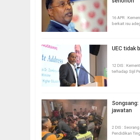
senonoh
16, Apr 2026
16 APR : Kemen
berkait isu ade
UEC tidak 
12, Dec 2025
12 DIS : Kement
terhadap Sijil 
Songsang: 
jawatan
2, Dec 2025
2 DIS : Seorang
Pendidikan Tin