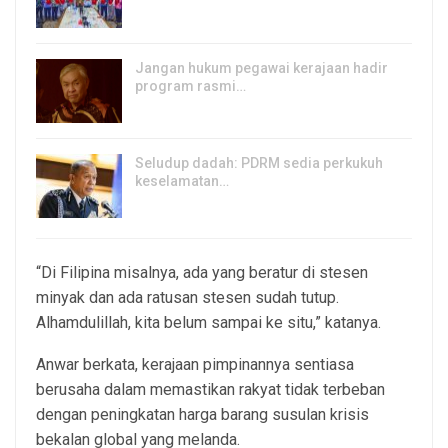
6, Aug 2026
Jangan hukum pegawai kerajaan hadir
program rasmi…
6, Aug 2026
Seludup dadah: PDRM sedia perkukuh
keselamatan…
5, Aug 2026
“Di Filipina misalnya, ada yang beratur di stesen
minyak dan ada ratusan stesen sudah tutup.
Alhamdulillah, kita belum sampai ke situ,” katanya.
Anwar berkata, kerajaan pimpinannya sentiasa
berusaha dalam memastikan rakyat tidak terbeban
dengan peningkatan harga barang susulan krisis
bekalan global yang melanda.