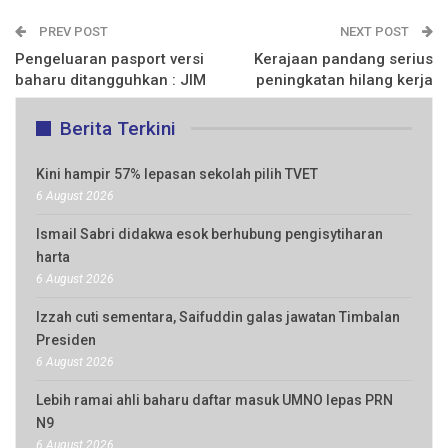
PREV POST
NEXT POST
Pengeluaran pasport versi
Kerajaan pandang serius
baharu ditangguhkan : JIM
peningkatan hilang kerja
Berita Terkini
Kini hampir 57% lepasan sekolah pilih TVET
6 August 2026
Ismail Sabri didakwa esok berhubung pengisytiharan
harta
6 August 2026
Izzah cuti sementara, Saifuddin galas jawatan Timbalan
Presiden
6 August 2026
Lebih ramai ahli baharu daftar masuk UMNO lepas PRN
N9
6 August 2026