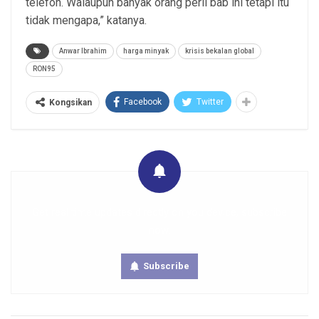
telefon. Walaupun banyak orang perli bab ini tetapi itu
tidak mengapa,” katanya.
Anwar Ibrahim
harga minyak
krisis bekalan global
RON95
Facebook
Twitter
Kongsikan
Get real time updates directly on you device, subscribe
now.
Subscribe