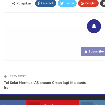
Facebook
Twitter
Google+
Kongsikan
Get real time updates directly on you
Subscribe
PREV POST
Tol Selat Hormuz: AS ancam Oman lagi jika bantu
Iran