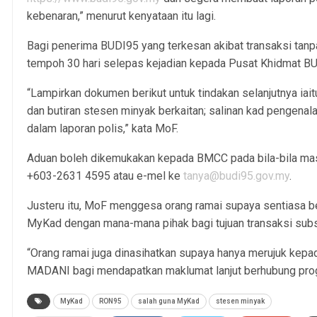
kebenaran,” menurut kenyataan itu lagi.
Bagi penerima BUDI95 yang terkesan akibat transaksi tanp
tempoh 30 hari selepas kejadian kepada Pusat Khidmat 
“Lampirkan dokumen berikut untuk tindakan selanjutnya iait
dan butiran stesen minyak berkaitan; salinan kad pengenal
dalam laporan polis,” kata MoF.
Aduan boleh dikemukakan kepada BMCC pada bila-bila mas
+603-2631 4595 atau e-mel ke
tanya@budi95.gov.my
.
Justeru itu, MoF menggesa orang ramai supaya sentiasa 
MyKad dengan mana-mana pihak bagi tujuan transaksi subs
“Orang ramai juga dinasihatkan supaya hanya merujuk kepa
MADANI bagi mendapatkan maklumat lanjut berhubung progr
MyKad
RON95
salah guna MyKad
stesen minyak