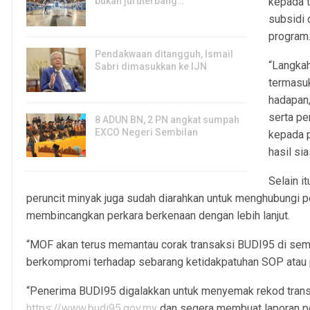
bukan juruterbang…
kepada t
7, Aug 2026
subsidi 
program
Pendakwaan ditangguh, Ismail
“Langkah
Sabri dimasukkan ke IJN
termasuk
7, Aug 2026
hadapan
serta p
8 ADUN BN, 2 PN angkat sumpah
EXCO Negeri Sembilan
kepada p
7, Aug 2026
hasil sia
Selain i
peruncit minyak juga sudah diarahkan untuk menghubungi
membincangkan perkara berkenaan dengan lebih lanjut.
“MOF akan terus memantau corak transaksi BUDI95 di sem
berkompromi terhadap sebarang ketidakpatuhan SOP atau 
“Penerima BUDI95 digalakkan untuk menyemak rekod transa
https://www.budi95.gov.my
dan segera membuat laporan pol