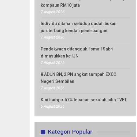
kompaun RM10 juta
7 August 2026
Individu ditahan seludup dadah bukan
juruterbang kendali penerbangan
7 August 2026
Pendakwaan ditangguh, Ismail Sabri
dimasukkan ke IJN
7 August 2026
8 ADUN BN, 2 PN angkat sumpah EXCO
Negeri Sembilan
7 August 2026
Kini hampir 57% lepasan sekolah pilih TVET
6 August 2026
Kategori Popular