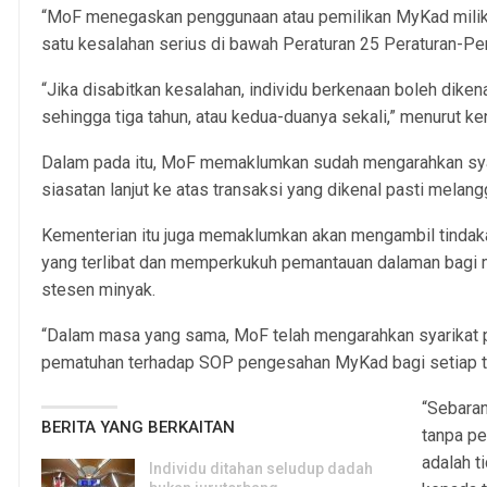
“MoF menegaskan penggunaan atau pemilikan MyKad milik 
satu kesalahan serius di bawah Peraturan 25 Peraturan-Pe
“Jika disabitkan kesalahan, individu berkenaan boleh dik
sehingga tiga tahun, atau kedua-duanya sekali,” menurut kenya
Dalam pada itu, MoF memaklumkan sudah mengarahkan syar
siasatan lanjut ke atas transaksi yang dikenal pasti mela
Kementerian itu juga memaklumkan akan mengambil tindak
yang terlibat dan memperkukuh pemantauan dalaman bagi
stesen minyak.
“Dalam masa yang sama, MoF telah mengarahkan syarikat 
pematuhan terhadap SOP pengesahan MyKad bagi setiap t
“Sebaran
BERITA YANG BERKAITAN
tanpa pe
adalah t
Individu ditahan seludup dadah