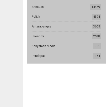
Sana Sini
14459
Politik
4394
Antarabangsa
3605
Ekonomi
2628
Kenyataan Media
351
Pendapat
154