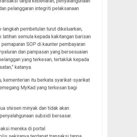
ransaksi tanpa kebenaran, penyalahgunaan
dan pelanggaran integriti pelaksanaan
.
-langkah pembetulan turut dikeluarkan,
 latihan semula kepada kakitangan barisan
, pemaparan SOP di kaunter pembayaran
enyaluran dan pampasan yang bersesuaian
elanggan yang terkesan, tertakluk kepada
satan,” katanya.
tu, kementerian itu berkata syarikat-syarikat
 pemegang MyKad yang terkesan bagi
ua stesen minyak dan tidak akan
penyalahgunaan subsidi bersasar.
ksi mereka di portal
is sekiranya terdapat transaksi tanpa