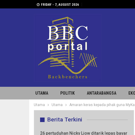
FRIDAY - 7, AUGUST 2026
UTAMA
POLITIK
ANTARABANGSA
EK
Utama
Utama
Amaran keras kepada pihak guna MyKad
Berita Terkini
26 pertuduhan Nicky Liow ditarik lepas bayar