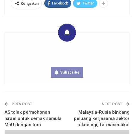
Facebook
Twitter
Kongsikan
Get real time updates directly on you device, subscribe
now.
Subscribe
PREV POST
NEXT POST
AS tolak permohonan
Malaysia-Rusia bincang
Israel untuk semak semula
peluang kerjasama sektor
MoU dengan Iran
teknologi, farmaseutikal