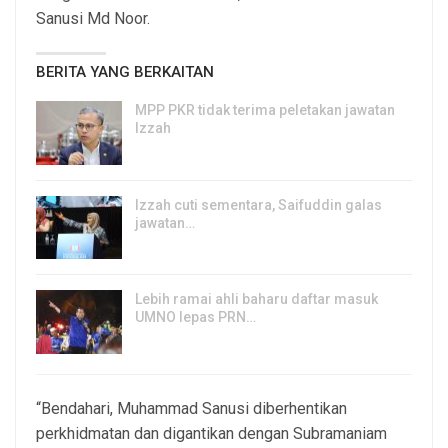
Sanusi Md Noor.
BERITA YANG BERKAITAN
MPP PKR tidak terima peletakan jawatan
Izzah
8, Aug 2026
Izzah cuti sementara, Saifuddin galas
jawatan…
6, Aug 2026
Lebih ramai ahli baharu daftar masuk
UMNO lepas PRN…
6, Aug 2026
“Bendahari, Muhammad Sanusi diberhentikan
perkhidmatan dan digantikan dengan Subramaniam