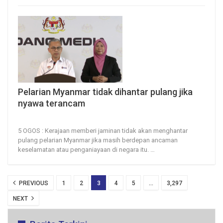
Pelarian Myanmar tidak dihantar pulang jika
nyawa terancam
5, Aug 2026
11
0
5 OGOS : Kerajaan memberi jaminan tidak akan menghantar
pulang pelarian Myanmar jika masih berdepan ancaman
keselamatan atau penganiayaan di negara itu.
…
PREVIOUS
1
2
3
4
5
…
3,297
NEXT