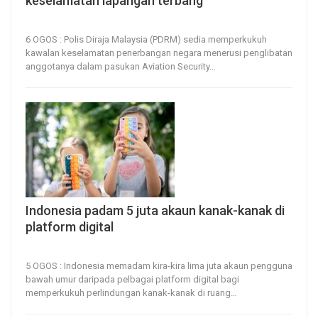
keselamatan lapangan terbang
5, Aug 2026
13
0
6 OGOS : Polis Diraja Malaysia (PDRM) sedia memperkukuh
kawalan keselamatan penerbangan negara menerusi penglibatan
anggotanya dalam pasukan Aviation Security
…
Indonesia padam 5 juta akaun kanak-kanak di
platform digital
5, Aug 2026
13
0
5 OGOS : Indonesia memadam kira-kira lima juta akaun pengguna
bawah umur daripada pelbagai platform digital bagi
memperkukuh perlindungan kanak-kanak di ruang
…