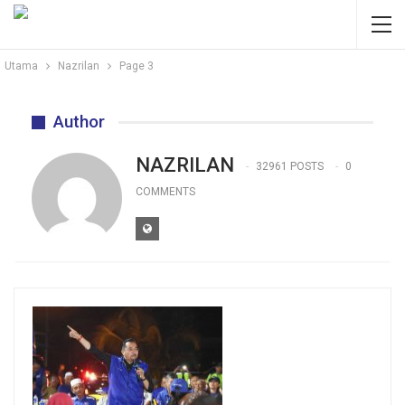
Utama
Nazrilan
Page 3
Author
NAZRILAN
32961 POSTS
0
COMMENTS