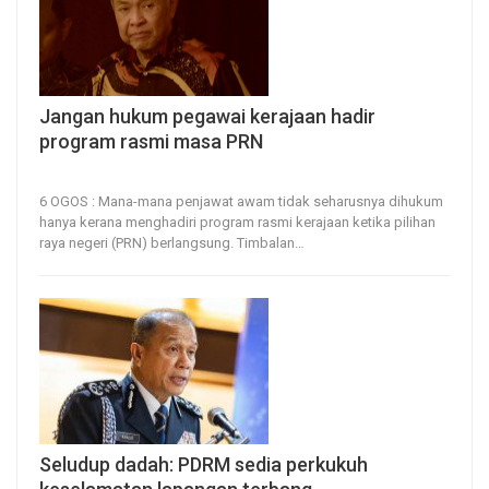
Jangan hukum pegawai kerajaan hadir
program rasmi masa PRN
6, Aug 2026
17
0
6 OGOS : Mana-mana penjawat awam tidak seharusnya dihukum
hanya kerana menghadiri program rasmi kerajaan ketika pilihan
raya negeri (PRN) berlangsung.
Timbalan
…
Seludup dadah: PDRM sedia perkukuh