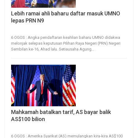
Lebih ramai ahli baharu daftar masuk UMNO
lepas PRN N9
6, Aug 2026
13
0
6 OGOS : Angka pendaftaran keahlian baharu UMNO didakwa
melonjak selepas keputusan Pilihan Raya Negeri (PRN) Negeri
Sembilan ke-16, Ahad lalu.
Setiausaha Agung
…
Mahkamah batalkan tarif, AS bayar balik
AS$100 bilion
6, Aug 2026
17
0
6 OGOS : Amerika Syarikat (AS) memulangkan kira-kira AS$100