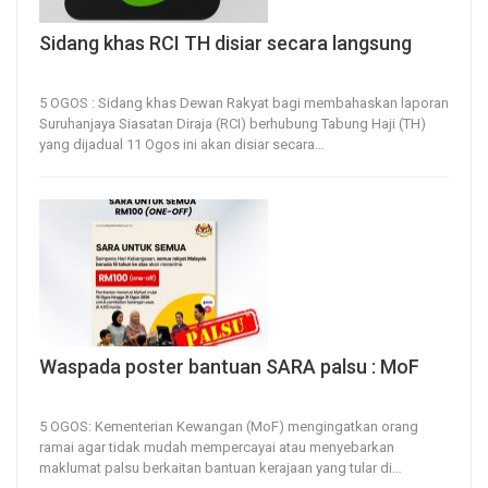
Sidang khas RCI TH disiar secara langsung
5, Aug 2026
11
0
5 OGOS : Sidang khas Dewan Rakyat bagi membahaskan laporan
Suruhanjaya Siasatan Diraja (RCI) berhubung Tabung Haji (TH)
yang dijadual 11 Ogos ini akan disiar secara
…
Waspada poster bantuan SARA palsu : MoF
5, Aug 2026
10
0
5 OGOS: Kementerian Kewangan (MoF) mengingatkan orang
ramai agar tidak mudah mempercayai atau menyebarkan
maklumat palsu berkaitan bantuan kerajaan yang tular di
…