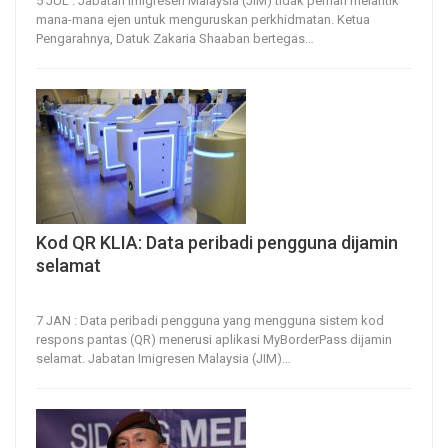
5 JUL : Jabatan Imigresen Malaysia (JIM) tidak pernah melantik
mana-mana ejen untuk menguruskan perkhidmatan.
Ketua
Pengarahnya, Datuk Zakaria Shaaban bertegas
…
Kod QR KLIA: Data peribadi pengguna dijamin
selamat
7, Jan 2025
37
0
7 JAN : Data peribadi pengguna yang mengguna sistem kod
respons pantas (QR) menerusi aplikasi MyBorderPass dijamin
selamat.
Jabatan Imigresen Malaysia (JIM)
…