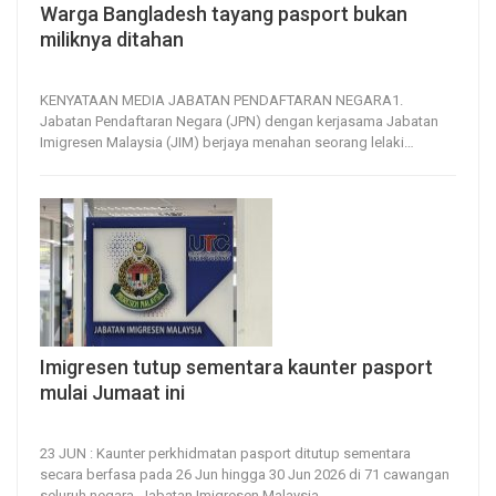
Warga Bangladesh tayang pasport bukan
miliknya ditahan
6, Jul 2026
12
0
KENYATAAN MEDIA
JABATAN PENDAFTARAN NEGARA1.
Jabatan Pendaftaran Negara (JPN) dengan kerjasama Jabatan
Imigresen Malaysia (JIM) berjaya menahan seorang lelaki
…
Imigresen tutup sementara kaunter pasport
mulai Jumaat ini
23, Jun 2026
46
0
23 JUN : Kaunter perkhidmatan pasport ditutup sementara
secara berfasa pada 26 Jun hingga 30 Jun 2026 di 71 cawangan
seluruh negara.
Jabatan Imigresen Malaysia
…