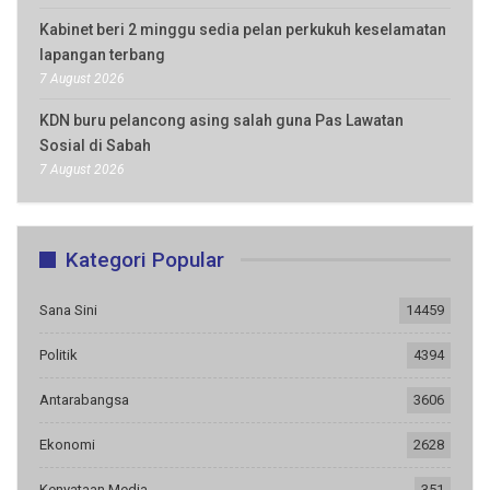
Kabinet beri 2 minggu sedia pelan perkukuh keselamatan
lapangan terbang
7 August 2026
KDN buru pelancong asing salah guna Pas Lawatan
Sosial di Sabah
7 August 2026
Kategori Popular
Sana Sini
14459
Politik
4394
Antarabangsa
3606
Ekonomi
2628
Kenyataan Media
351