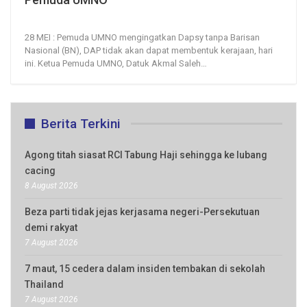
28, May 2026
43
0
28 MEI : Pemuda UMNO mengingatkan Dapsy tanpa Barisan
Nasional (BN), DAP tidak akan dapat membentuk kerajaan, hari
ini.
Ketua Pemuda UMNO, Datuk Akmal Saleh
…
Berita Terkini
Agong titah siasat RCI Tabung Haji sehingga ke lubang
cacing
8 August 2026
Beza parti tidak jejas kerjasama negeri-Persekutuan
demi rakyat
7 August 2026
7 maut, 15 cedera dalam insiden tembakan di sekolah
Thailand
7 August 2026