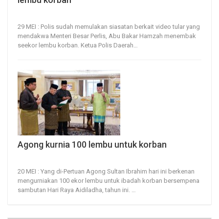
29, May 2026
54
0
29 MEI : Polis sudah memulakan siasatan berkait video tular yang
mendakwa Menteri Besar Perlis, Abu Bakar Hamzah menembak
seekor lembu korban.
Ketua Polis Daerah
…
Agong kurnia 100 lembu untuk korban
20, May 2025
47
0
20 MEI : Yang di-Pertuan Agong Sultan Ibrahim hari ini berkenan
mengurniakan 100 ekor lembu untuk ibadah korban bersempena
sambutan Hari Raya Aidiladha, tahun ini.
…