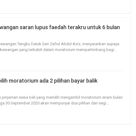
wangan saran lupus faedah terakru untuk 6 bulan
136
0
 Kewangan Tengku Datuk Seri Zafrul Abdul Aziz, menyarankan supaya
i kewangan yang terbabit dalam moratorium mempertimbang bagi
…
lih moratorium ada 2 pilihan bayar balik
116
0
m pinjaman sewa beli yang memilih mengambil moratorium enam bulan
ngga 30 September 2020 akan mempunyai dua pilihan dari segi
…