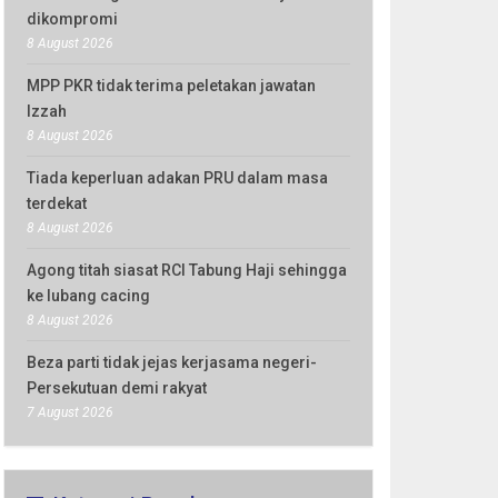
dikompromi
8 August 2026
MPP PKR tidak terima peletakan jawatan
Izzah
8 August 2026
Tiada keperluan adakan PRU dalam masa
terdekat
8 August 2026
Agong titah siasat RCI Tabung Haji sehingga
ke lubang cacing
8 August 2026
Beza parti tidak jejas kerjasama negeri-
Persekutuan demi rakyat
7 August 2026