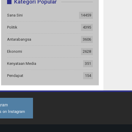
Kategori Popular
Sana Sini
14459
Politik
4395
Antarabangsa
3606
Ekonomi
2628
Kenyataan Media
351
Pendapat
154
gram
s on Instagram