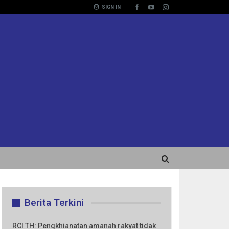
SIGN IN
Berita Terkini
RCI TH: Pengkhianatan amanah rakyat tidak