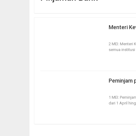
Menteri Ke
2, May 2020
2 MEI: Menteri
semua institus
Peminjam pi
1, May 2020
1 MEI: Peminja
dari 1 April hi