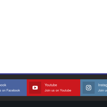
book
Youtube
Insta
us on Facebook
Join us on Youtube
Join u