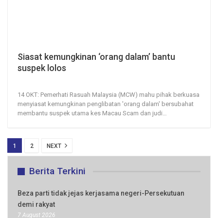
Siasat kemungkinan ‘orang dalam’ bantu
suspek lolos
14, Oct 2020
408
0
14 OKT: Pemerhati Rasuah Malaysia (MCW) mahu pihak berkuasa
menyiasat kemungkinan penglibatan 'orang dalam' bersubahat
membantu suspek utama kes Macau Scam dan judi
…
1
2
NEXT
Berita Terkini
Beza parti tidak jejas kerjasama negeri-Persekutuan
demi rakyat
7 August 2026