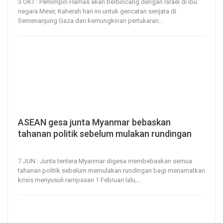
3 OKT : Pemimpin Hamas akan berbincang dengan Israel di ibu
negara Mesir, Kaherah hari ini untuk gencatan senjata di
Semenanjung Gaza dan kemungkinan pertukaran
…
ASEAN gesa junta Myanmar bebaskan
tahanan politik sebelum mulakan rundingan
7, Jun 2021
49
0
7 JUN : Junta tentera Myanmar digesa membebaskan semua
tahanan politik sebelum memulakan rundingan bagi menamatkan
krisis menyusuli rampasan 1 Februari lalu,
…