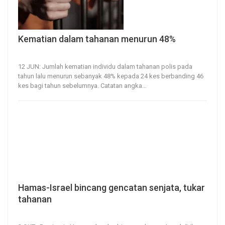
Kematian dalam tahanan menurun 48%
12, Jun 2023
76
0
12 JUN: Jumlah kematian individu dalam tahanan polis pada
tahun lalu menurun sebanyak 48% kepada 24 kes berbanding 46
kes bagi tahun sebelumnya.
Catatan angka
…
Hamas-Israel bincang gencatan senjata, tukar
tahanan
3, Oct 2021
38
0