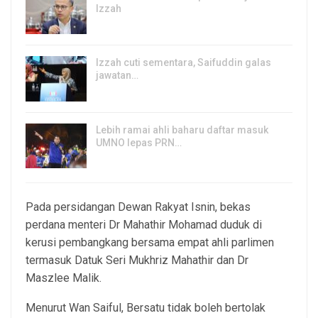
Izzah
8, Aug 2026
Izzah cuti sementara, Saifuddin galas
jawatan…
6, Aug 2026
Lebih ramai ahli baharu daftar masuk
UMNO lepas PRN…
6, Aug 2026
Pada persidangan Dewan Rakyat Isnin, bekas
perdana menteri Dr Mahathir Mohamad duduk di
kerusi pembangkang bersama empat ahli parlimen
termasuk Datuk Seri Mukhriz Mahathir dan Dr
Maszlee Malik.
Menurut Wan Saiful, Bersatu tidak boleh bertolak