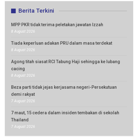
Berita Terkini
MPP PKR tidak terima peletakan jawatan Izzah
8 August 2026
Tiada keperluan adakan PRU dalam masa terdekat
8 August 2026
Agong titah siasat RCI Tabung Haji sehingga ke lubang
cacing
8 August 2026
Beza parti tidak jejas kerjasama negeri-Persekutuan
demi rakyat
7 August 2026
7 maut, 15 cedera dalam insiden tembakan di sekolah
Thailand
7 August 2026