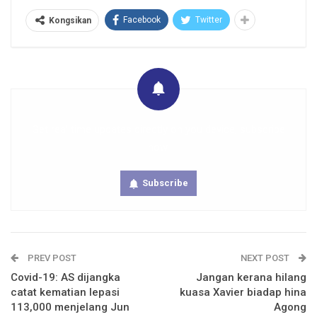
Facebook
Twitter
Kongsikan
Get real time updates directly on you device, subscribe
now.
Subscribe
PREV POST
NEXT POST
Covid-19: AS dijangka
Jangan kerana hilang
catat kematian lepasi
kuasa Xavier biadap hina
113,000 menjelang Jun
Agong