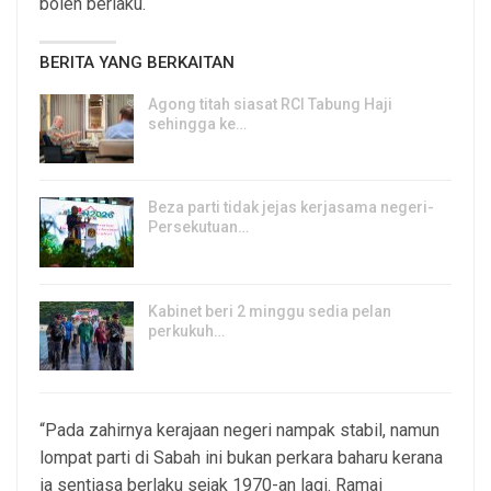
boleh berlaku.
BERITA YANG BERKAITAN
Agong titah siasat RCI Tabung Haji
sehingga ke…
8, Aug 2026
Beza parti tidak jejas kerjasama negeri-
Persekutuan…
7, Aug 2026
Kabinet beri 2 minggu sedia pelan
perkukuh…
7, Aug 2026
“Pada zahirnya kerajaan negeri nampak stabil, namun
lompat parti di Sabah ini bukan perkara baharu kerana
ia sentiasa berlaku sejak 1970-an lagi. Ramai