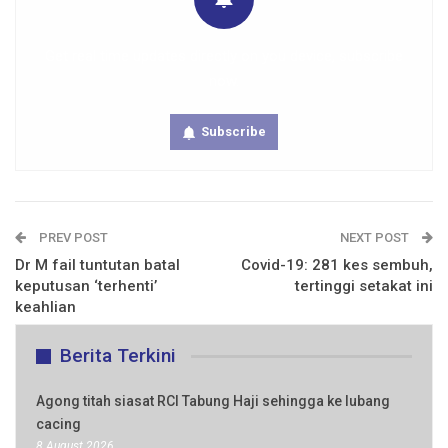
Get real time updates directly on you device, subscribe
now.
Subscribe
PREV POST
NEXT POST
Dr M fail tuntutan batal
Covid-19: 281 kes sembuh,
keputusan ‘terhenti’
tertinggi setakat ini
keahlian
Berita Terkini
Agong titah siasat RCI Tabung Haji sehingga ke lubang
cacing
8 August 2026