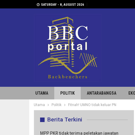
SATURDAY - 8, AUGUST 2026
UTAMA
POLITIK
ANTARABANGSA
EK
Utama
Politik
Fitnah! UMNO tidak keluar PN
Berita Terkini
MPP PKR tidak terima peletakan jawatan