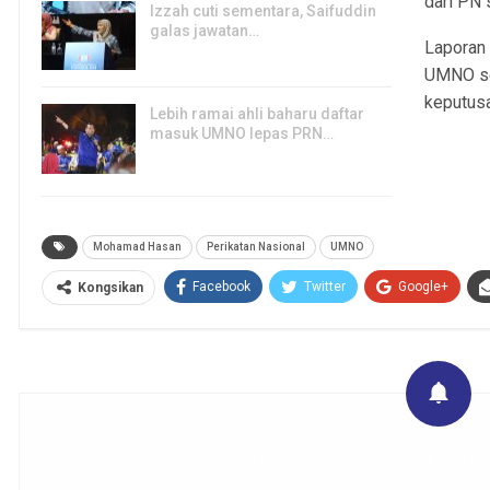
dari PN 
Izzah cuti sementara, Saifuddin
galas jawatan…
Laporan 
6, Aug 2026
UMNO se
keputus
Lebih ramai ahli baharu daftar
masuk UMNO lepas PRN…
6, Aug 2026
Mohamad Hasan
Perikatan Nasional
UMNO
Facebook
Twitter
Google+
Kongsikan
Get real time updates directly on you