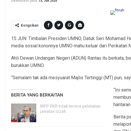
Dikemaskini pada
15, Jun 2020
Kongsikan
15 JUN: Timbalan Presiden UMNO, Datuk Seri Mohamad Ha
media sosial kononnya UMNO mahu keluar dari Perikatan Na
Ahli Dewan Undangan Negeri (ADUN) Rantau itu berkata, be
burukkan UMNO.
“Semalam tak ada mesyuarat Majlis Tertinggi (MT) pun, sa
“Ini sem
BERITA YANG BERKAITAN
memburu
hantara
MPP PKR tidak terima peletakan
jawatan Izzah
Berita p
8, Aug 2026
melapor