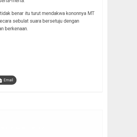
serta-merta.
tidak benar itu turut mendakwa kononnya MT
cara sebulat suara bersetuju dengan
an berkenaan.
Email
 device, subscribe now.