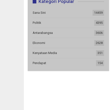
Kategori Popular
Sana Sini
14459
Politik
4395
Antarabangsa
3606
Ekonomi
2628
Kenyataan Media
351
Pendapat
154