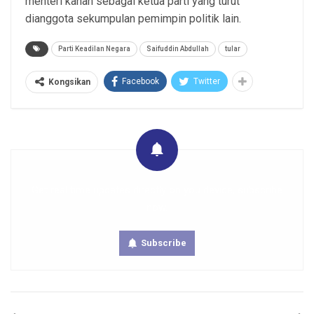
menteri kanan sebagai ketua parti yang turut
dianggota sekumpulan pemimpin politik lain.
Parti Keadilan Negara
Saifuddin Abdullah
tular
Facebook
Twitter
Kongsikan
Get real time updates directly on you device, subscribe
now.
Subscribe