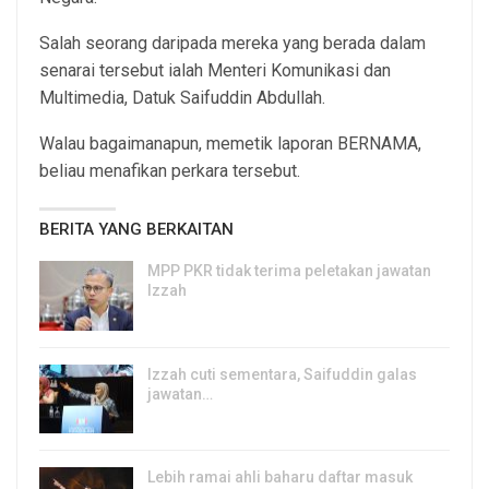
Salah seorang daripada mereka yang berada dalam
senarai tersebut ialah Menteri Komunikasi dan
Multimedia, Datuk Saifuddin Abdullah.
Walau bagaimanapun, memetik laporan BERNAMA,
beliau menafikan perkara tersebut.
BERITA YANG BERKAITAN
MPP PKR tidak terima peletakan jawatan
Izzah
8, Aug 2026
Izzah cuti sementara, Saifuddin galas
jawatan…
6, Aug 2026
Lebih ramai ahli baharu daftar masuk