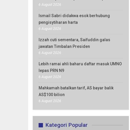
6 August 2026
Ismail Sabri didakwa esok berhubung
pengisytiharan harta
6 August 2026
Izzah cuti sementara, Saifuddin galas
jawatan Timbalan Presiden
6 August 2026
Lebih ramai ahli baharu daftar masuk UMNO
lepas PRN N9
6 August 2026
Mahkamah batalkan tarif, AS bayar balik
AS$100 bilion
6 August 2026
Kategori Popular