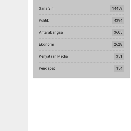
Sana Sini
14459
Politik
4394
Antarabangsa
3605
Ekonomi
2628
Kenyataan Media
351
Pendapat
154