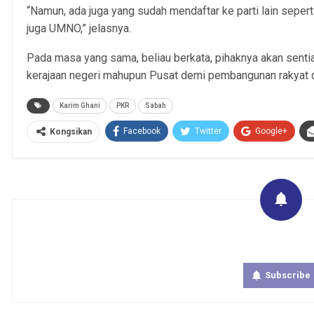
“Namun, ada juga yang sudah mendaftar ke parti lain sepert
juga UMNO,” jelasnya.
Pada masa yang sama, beliau berkata, pihaknya akan sen
kerajaan negeri mahupun Pusat demi pembangunan rakyat 
Karim Ghani
PKR
Sabah
Facebook
Twitter
Google+
Kongsikan
Get real time updates directly on you
Subscribe