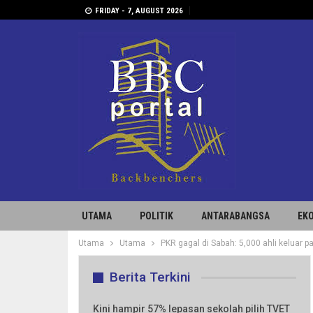
FRIDAY - 7, AUGUST 2026
UTAMA
POLITIK
ANTARABANGSA
EK
Utama
Utama
PKR gagal di Sabah: 5,000 ahli keluar pa
Berita Terkini
Kini hampir 57% lepasan sekolah pilih TVET