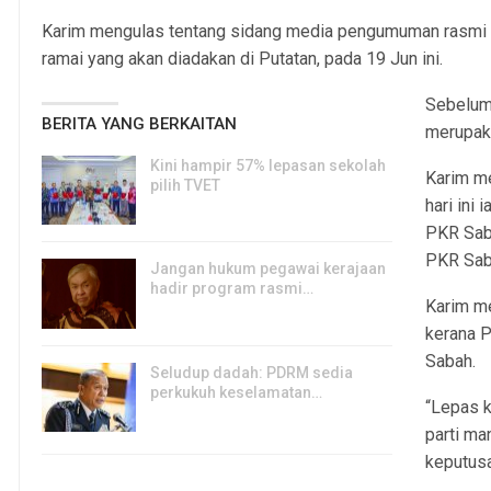
Karim mengulas tentang sidang media pengumuman rasmi ah
ramai yang akan diadakan di Putatan, pada 19 Jun ini.
Sebelum
BERITA YANG BERKAITAN
merupak
Kini hampir 57% lepasan sekolah
Karim m
pilih TVET
hari ini
6, Aug 2026
PKR Sab
PKR Saba
Jangan hukum pegawai kerajaan
hadir program rasmi…
Karim m
6, Aug 2026
kerana 
Sabah.
Seludup dadah: PDRM sedia
perkukuh keselamatan…
“Lepas k
5, Aug 2026
parti ma
keputus