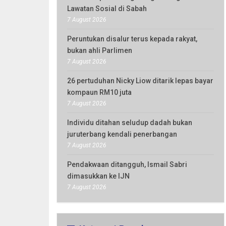
Lawatan Sosial di Sabah
7 August 2026
Peruntukan disalur terus kepada rakyat,
bukan ahli Parlimen
7 August 2026
26 pertuduhan Nicky Liow ditarik lepas bayar
kompaun RM10 juta
7 August 2026
Individu ditahan seludup dadah bukan
juruterbang kendali penerbangan
7 August 2026
Pendakwaan ditangguh, Ismail Sabri
dimasukkan ke IJN
7 August 2026