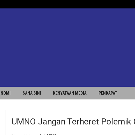
ONOMI
SANA SINI
KENYATAAN MEDIA
PENDAPAT
M
UMNO Jangan Terheret Polemik