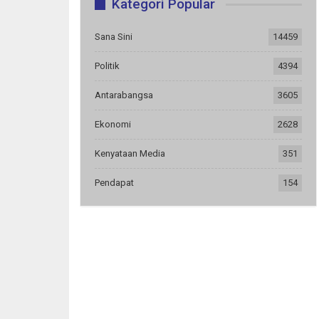
Kategori Popular
Sana Sini
14459
Politik
4394
Antarabangsa
3605
Ekonomi
2628
Kenyataan Media
351
Pendapat
154