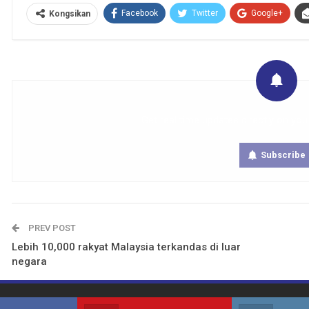
Facebook
Twitter
Google+
Kongsikan
Get real time updates directly on you
Subscribe
PREV POST
Lebih 10,000 rakyat Malaysia terkandas di luar
negara