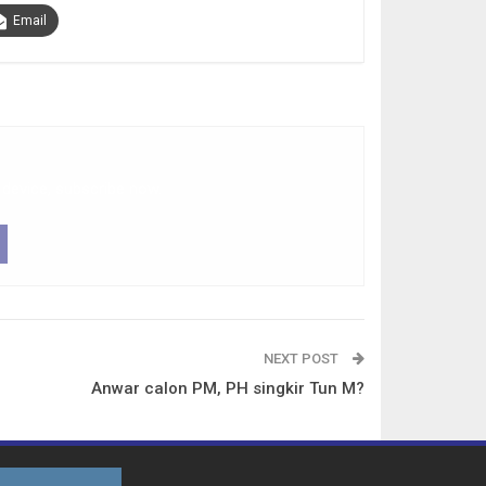
Email
 device, subscribe now.
NEXT POST
Anwar calon PM, PH singkir Tun M?