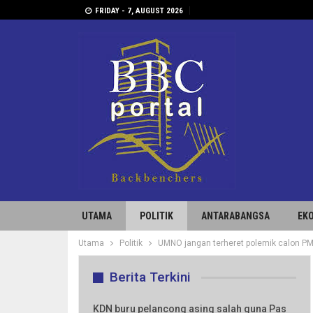
FRIDAY - 7, AUGUST 2026
UTAMA
POLITIK
ANTARABANGSA
EK
Utama
Politik
UMNO jangan terheret polemik calon P
Berita Terkini
KDN buru pelancong asing salah guna Pas