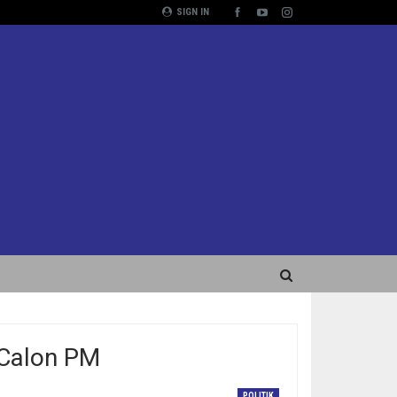
SIGN IN
 Calon PM
POLITIK