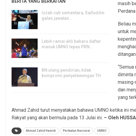
BERITA YANG BERKAITAN
masih b
Perdana 
Izzah cuti sementara, Saifuddin
galas jawatan…
Beliau m
6, Aug 2026
untuk me
kepentin
Lebih ramai ahli baharu daftar
menghad
masuk UMNO lepas PRN…
ditangani
6, Aug 2026
“Semua m
BN ulang pendirian, tidak
diminta
kompromi penyelewengan TH
masing-
6, Aug 2026
dan men
yang te
Ahmad Zahid turut menyatakan bahawa UMNO ketika ini 
Rakyat yang akan bermula pada 13 Julai ini.
– Oleh HUSS
Ahmad Zahid Hamidi
Perikatan Nasional
UMNO