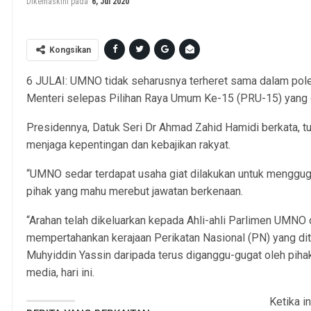
Dikemaskini pada
6, Jul 2020
Kongsikan
6 JULAI: UMNO tidak seharusnya terheret sama dalam po
Menteri selepas Pilihan Raya Umum Ke-15 (PRU-15) yang di
Presidennya, Datuk Seri Dr Ahmad Zahid Hamidi berkata, 
menjaga kepentingan dan kebajikan rakyat.
“UMNO sedar terdapat usaha giat dilakukan untuk menggug
pihak yang mahu merebut jawatan berkenaan.
“Arahan telah dikeluarkan kepada Ahli-ahli Parlimen UMNO 
mempertahankan kerajaan Perikatan Nasional (PN) yang dite
Muhyiddin Yassin daripada terus diganggu-gugat oleh pih
media, hari ini.
Ketika i