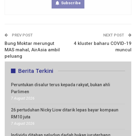
Subscribe
PREV POST
NEXT POST
Bung Moktar merungut
4 kluster baharu COVID-19
MAS mahal, AirAsia ambil
muncul
peluang
Berita Terkini
Peruntukan disalur terus kepada rakyat, bukan ahli
Parlimen
7 August 2026
26 pertuduhan Nicky Liow ditarik lepas bayar kompaun
RM10 juta
7 August 2026
Individu ditahan seludup dadah bukan juruterbang