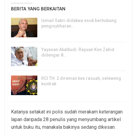
BERITA YANG BERKAITAN
Ismail Sabri didakwa esok berhubung
pengisytiharan…
6, Aug 2026
Yayasan Akalbudi: Rayuan Kes Zahid
didengar 8…
5, Aug 2026
RCI TH: 2 direman kes rasuah, seleweng
kontrak
4, Aug 2026
Katanya setakat ini polis sudah merakam keterangan
lapan daripada 28 penulis yang menyumbang artikel
untuk buku itu, manakala bakinya sedang dikesan.