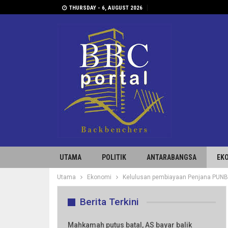
THURSDAY - 6, AUGUST 2026
UTAMA
POLITIK
ANTARABANGSA
EK
Utama
Ekonomi
Kelulusan pembiayaan Penjana PUNB
Berita Terkini
Mahkamah putus batal, AS bayar balik