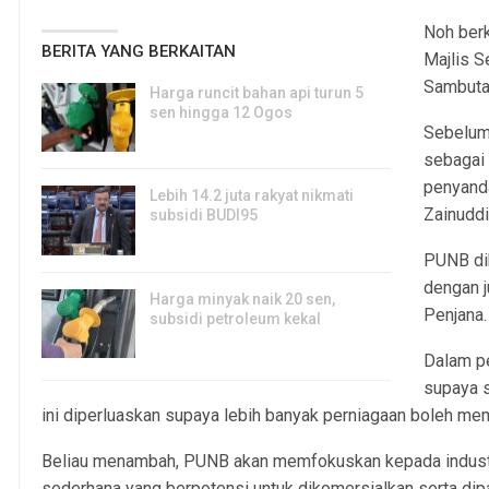
Noh ber
BERITA YANG BERKAITAN
Majlis 
Sambuta
Harga runcit bahan api turun 5
sen hingga 12 Ogos
Sebelum 
5, Aug 2026
sebagai
penyand
Lebih 14.2 juta rakyat nikmati
Zainuddi
subsidi BUDI95
3, Aug 2026
PUNB di
dengan 
Harga minyak naik 20 sen,
Penjana.
subsidi petroleum kekal
29, Jul 2026
Dalam p
supaya 
ini diperluaskan supaya lebih banyak perniagaan boleh 
Beliau menambah, PUNB akan memfokuskan kepada industri p
sederhana yang berpotensi untuk dikomersialkan serta dipas