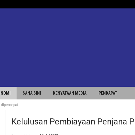
ONOMI
SANA SINI
KENYATAAN MEDIA
PENDAPAT
 dipercepat
Kelulusan Pembiayaan Penjana 