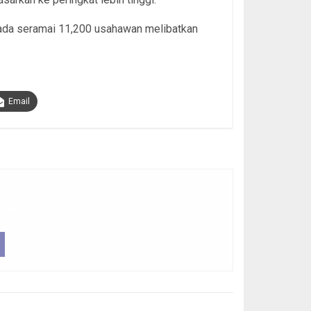
da seramai 11,200 usahawan melibatkan
Email
 device, subscribe now.