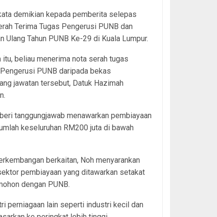
kata demikian kepada pemberita selepas
Serah Terima Tugas Pengerusi PUNB dan
n Ulang Tahun PUNB Ke-29 di Kuala Lumpur.
itu, beliau menerima nota serah tugas
 Pengerusi PUNB daripada bekas
ang jawatan tersebut, Datuk Hazimah
n.
beri tanggungjawab menawarkan pembiayaan
jumlah keseluruhan RM200 juta di bawah
erkembangan berkaitan, Noh menyarankan
sektor pembiayaan yang ditawarkan setakat
memohon dengan PUNB.
erniagaan lain seperti industri kecil dan
arkan ke peringkat lebih tinggi.