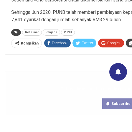
Sehingga Jun 2020, PUNB telah memberi pembiayaan kepa
7,841 syarikat dengan jumlah sebanyak RM3.29 bilion.
Noh Omar
Penjana
PUNB
Facebook
Twitter
Google+
Kongsikan
Get real time updates directly on you
Subscribe