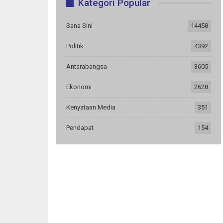
Kategori Popular
Sana Sini
14458
Politik
4392
Antarabangsa
3605
Ekonomi
2628
Kenyataan Media
351
Pendapat
154