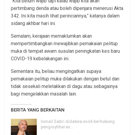
“Kita belum wajib tapi kalau wajib kita akan
pertimbang denda atau boleh dipenjara menerusi Akta
342. Ini kita masih lihat perinciannya,” katanya dalam
sidang akhbar hari ini.
Semalam, kerajaan memaklumkan akan
mempertimbangkan mewajibkan pemakaian pelitup
muka di tempat awam susulan peningkatan kes baru
COVID-19 kebelakangan ini.
Sementara itu, beliau mengingatkan supaya
pemakaian pelitup muka dilakukan dengan betul dan
tidak sesekali meletakkan di dagu atau sebagainya
bagi mengelakkan masalah lain.
BERITA YANG BERKAITAN
Ismail Sabri didakwa esok berhubung
pengisytiharan…
6, Aug 2026