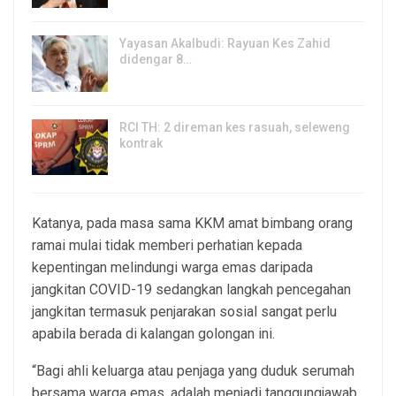
Yayasan Akalbudi: Rayuan Kes Zahid
didengar 8…
5, Aug 2026
RCI TH: 2 direman kes rasuah, seleweng
kontrak
4, Aug 2026
Katanya, pada masa sama KKM amat bimbang orang
ramai mulai tidak memberi perhatian kepada
kepentingan melindungi warga emas daripada
jangkitan COVID-19 sedangkan langkah pencegahan
jangkitan termasuk penjarakan sosial sangat perlu
apabila berada di kalangan golongan ini.
“Bagi ahli keluarga atau penjaga yang duduk serumah
bersama warga emas, adalah menjadi tanggungjawab