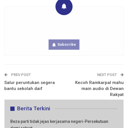
Get real time updates directly on you device, subscribe
now.
Subscribe
PREV POST
NEXT POST
Salur peruntukan segera
Kecoh Ramkarpal mahu
bantu sekolah daif
main audio di Dewan
Rakyat
Berita Terkini
Beza parti tidak jejas kerjasama negeri-Persekutuan