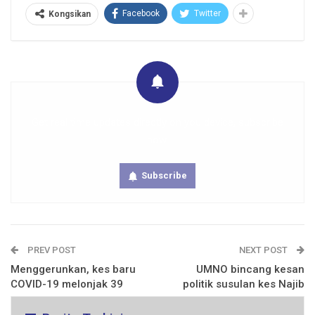
Facebook
Twitter
Kongsikan
Get real time updates directly on you device, subscribe
now.
Subscribe
PREV POST
NEXT POST
Menggerunkan, kes baru
UMNO bincang kesan
COVID-19 melonjak 39
politik susulan kes Najib