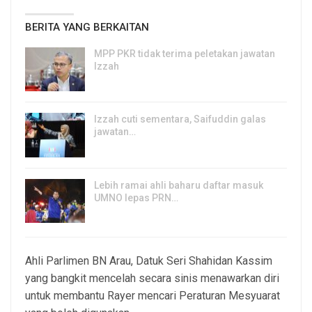
BERITA YANG BERKAITAN
MPP PKR tidak terima peletakan jawatan
Izzah
8, Aug 2026
Izzah cuti sementara, Saifuddin galas
jawatan…
6, Aug 2026
Lebih ramai ahli baharu daftar masuk
UMNO lepas PRN…
6, Aug 2026
Ahli Parlimen BN Arau, Datuk Seri Shahidan Kassim
yang bangkit mencelah secara sinis menawarkan diri
untuk membantu Rayer mencari Peraturan Mesyuarat