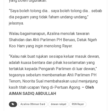
yang boleh digunakan.
“Saya boleh tolong dia… saya boleh tolong dia… sebab
dia peguam yang tidak faham undang-undang,”
jelasnya.
Walau bagaimanapun, Azalina menolak tawaran
Shahidan dan Ahli Parlimen PH Beruas, Datuk Ngeh
Koo Ham yang ingin menolong Rayer.
“Kalau nak buat rujukan sesiapa keluar masuk dewan,
adalah kuasa bentara dan pihak keselamatan yang
tertakluk kepada Pengarah Parlimen di luar dewan,”
tegasnya sebelum membenarkan Ahli Parlimen PH
Tenom, Noorita Sual membahaskan usul menjunjung
kasih titah ucapan Yang di-Pertuan Agong.
– Oleh
AIMAN SADIQ ABDULLAH
Azalina Othman Said
dewan rakyat
RSN Rayer