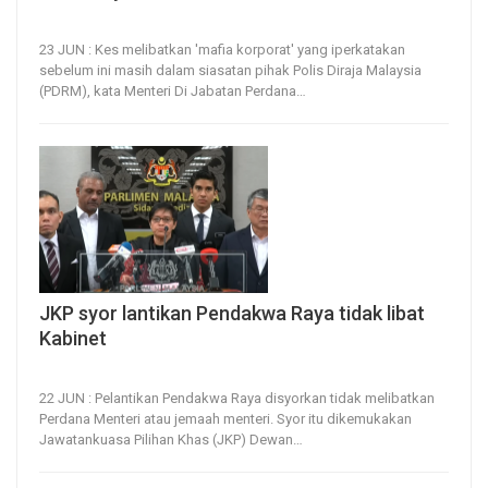
23, Jun 2026
17
0
23 JUN : Kes melibatkan 'mafia korporat' yang iperkatakan
sebelum ini masih dalam siasatan pihak Polis Diraja Malaysia
(PDRM), kata Menteri Di Jabatan Perdana
…
JKP syor lantikan Pendakwa Raya tidak libat
Kabinet
22, Jun 2026
20
0
22 JUN : Pelantikan Pendakwa Raya disyorkan tidak melibatkan
Perdana Menteri atau jemaah menteri.
Syor itu dikemukakan
Jawatankuasa Pilihan Khas (JKP) Dewan
…