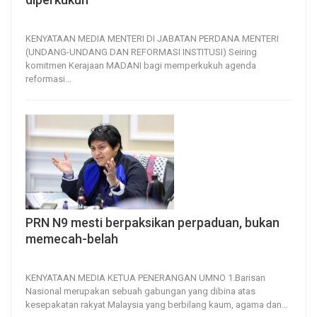
4, Aug 2026
9
0
KENYATAAN MEDIA MENTERI DI JABATAN PERDANA MENTERI
(UNDANG-UNDANG DAN REFORMASI INSTITUSI)
Seiring
komitmen Kerajaan MADANI bagi memperkukuh agenda
reformasi
…
PRN N9 mesti berpaksikan perpaduan, bukan
memecah-belah
25, Jul 2026
12
0
KENYATAAN MEDIA
KETUA PENERANGAN UMNO
1.Barisan
Nasional merupakan sebuah gabungan yang dibina atas
kesepakatan rakyat Malaysia yang berbilang kaum, agama dan
…