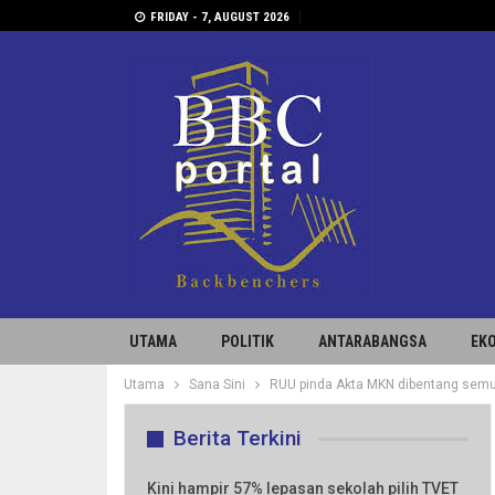
FRIDAY - 7, AUGUST 2026
UTAMA
POLITIK
ANTARABANGSA
EK
Utama
Sana Sini
RUU pinda Akta MKN dibentang semu
Berita Terkini
Kini hampir 57% lepasan sekolah pilih TVET