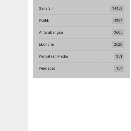
Sana Sini
14459
Politik
4394
Antarabangsa
3605
Ekonomi
2628
Kenyataan Media
351
Pendapat
154