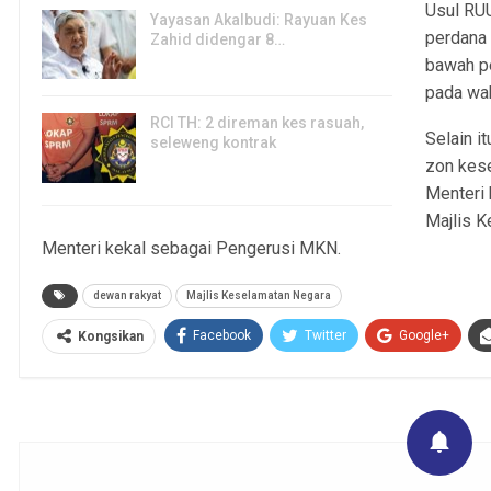
Usul RU
Yayasan Akalbudi: Rayuan Kes
perdana 
Zahid didengar 8…
bawah pe
5, Aug 2026
pada wak
RCI TH: 2 direman kes rasuah,
Selain i
seleweng kontrak
zon kes
4, Aug 2026
Menteri 
Majlis 
Menteri kekal sebagai Pengerusi MKN.
dewan rakyat
Majlis Keselamatan Negara
Facebook
Twitter
Google+
Kongsikan