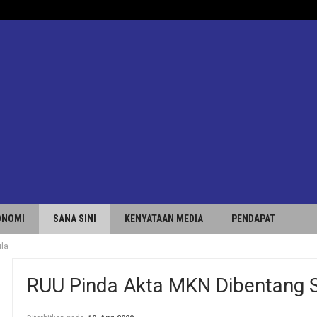
ONOMI
SANA SINI
KENYATAAN MEDIA
PENDAPAT
la
RUU Pinda Akta MKN Dibentang 