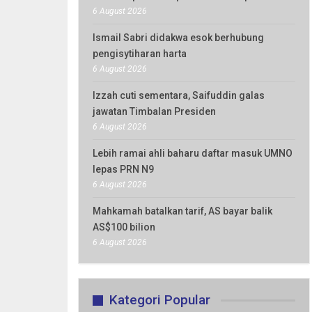
6 August 2026
Ismail Sabri didakwa esok berhubung
pengisytiharan harta
6 August 2026
Izzah cuti sementara, Saifuddin galas
jawatan Timbalan Presiden
6 August 2026
Lebih ramai ahli baharu daftar masuk UMNO
lepas PRN N9
6 August 2026
Mahkamah batalkan tarif, AS bayar balik
AS$100 bilion
6 August 2026
Kategori Popular