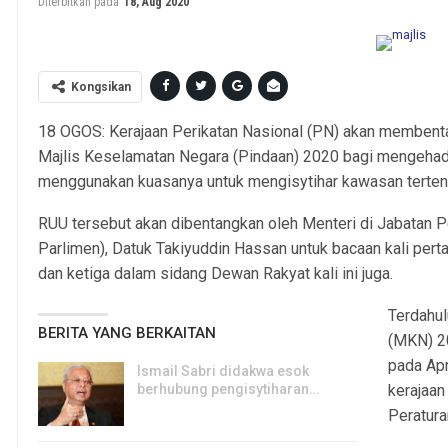
Diterbitkan pada
18, Aug 2020
Kongsikan
18 OGOS: Kerajaan Perikatan Nasional (PN) akan memben
Majlis Keselamatan Negara (Pindaan) 2020 bagi mengehad
menggunakan kuasanya untuk mengisytihar kawasan terten
RUU tersebut akan dibentangkan oleh Menteri di Jabatan 
Parlimen), Datuk Takiyuddin Hassan untuk bacaan kali pert
dan ketiga dalam sidang Dewan Rakyat kali ini juga.
Terdahul
BERITA YANG BERKAITAN
(MKN) 2
pada Apri
Ismail Sabri didakwa esok
berhubung pengisytiharan…
kerajaan
6, Aug 2026
Peratura