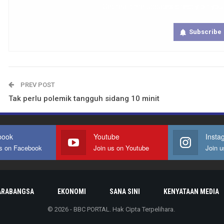
Get real time updates directly on you
Subscribe
PREV POST
Tak perlu polemik tangguh sidang 10 minit
book
Youtube
Insta
us on Facebook
Join us on Youtube
Join u
ARABANGSA
EKONOMI
SANA SINI
KENYATAAN MEDIA
© 2026 - BBC PORTAL. Hak Cipta Terpelihara.