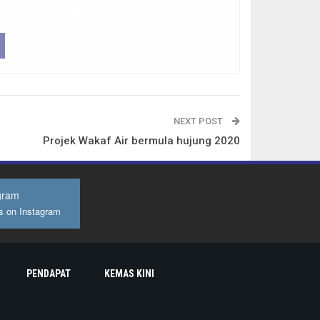
 device, subscribe now.
NEXT POST
Projek Wakaf Air bermula hujung 2020
gram
s on Instagram
PENDAPAT
KEMAS KINI