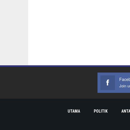
Face
Join 
UTAMA
POLITIK
ANT