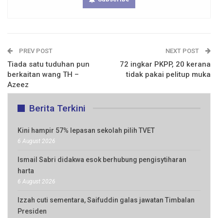
PREV POST
NEXT POST
Tiada satu tuduhan pun
72 ingkar PKPP, 20 kerana
berkaitan wang TH –
tidak pakai pelitup muka
Azeez
Berita Terkini
Kini hampir 57% lepasan sekolah pilih TVET
6 August 2026
Ismail Sabri didakwa esok berhubung pengisytiharan
harta
6 August 2026
Izzah cuti sementara, Saifuddin galas jawatan Timbalan
Presiden