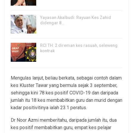
6, Aug 2026
Yayasan Akalbudi: Rayuan Kes Zahid
didengar 8…
5, Aug 2026
RCI TH: 2 direman kes rasuah, seleweng
kontrak
4, Aug 2026
Mengulas lanjut, beliau berkata, sebagai contoh dalam
kes Kluster Tawar yang bermula sejak 3 september,
sehingga kini 78 kes positif COVID-19 dan daripada
jumlah itu 18 kes membabitkan guru dan murid dengan
kadar positivitinya ialah 23.1 peratus.
Dr Noor Azmi memberitahu, daripada jumlah itu, dua
kes positif membabitkan guru, empat kes pelajar