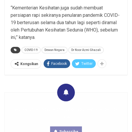
“Kementerian Kesihatan juga sudah membuat
persiapan rapi sekiranya penularan pandemik COVID-
19 berterusan selama dua tahun lagi seperti diramal
oleh Pertubuhan Kesihatan Sedunia (WHO), sebelum
ini,” katanya.
COVID-19
Dewan Negara
Dr Noor Azmi Ghazali
Facebook
Twitter
Kongsikan
Get real time updates directly on you device, subscribe
now.
Subscribe