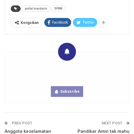
portal mandarin
SPRM
Facebook
Twitter
Kongsikan
Get real time updates directly on you device, subscribe
now.
Subscribe
PREV POST
NEXT POST
Anggota keselamatan
Pandikar Amin tak mahu