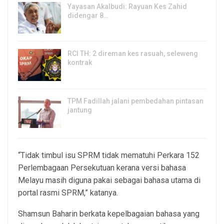
Yayasan Akalbudi: Rayuan Kes Zahid
didengar 8…
5, Aug 2026
RCI TH: 2 direman kes rasuah, seleweng
kontrak
4, Aug 2026
TPM Fadillah jalani pembedahan pintasan
jantung
3, Aug 2026
“Tidak timbul isu SPRM tidak mematuhi Perkara 152
Perlembagaan Persekutuan kerana versi bahasa
Melayu masih diguna pakai sebagai bahasa utama di
portal rasmi SPRM,” katanya.
Shamsun Baharin berkata kepelbagaian bahasa yang