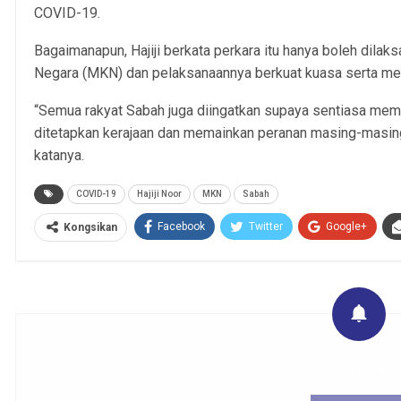
COVID-19.
Bagaimanapun, Hajiji berkata perkara itu hanya boleh dila
Negara (MKN) dan pelaksanaannya berkuat kuasa serta me
“Semua rakyat Sabah juga diingatkan supaya sentiasa mem
ditetapkan kerajaan dan memainkan peranan masing-masi
katanya.
COVID-19
Hajiji Noor
MKN
Sabah
Facebook
Twitter
Google+
Kongsikan
Get real time updates directly on you