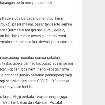
barangan perlu beroperasi; tidak
an Negeri juga bercadang menutup Tamu
erbuka), pasar malam, pasar tani serta semua
adat (termasuk masjid dan surau; gereja,
an lain-lain); taman awam, pusat rekreasi,
ermainan dalam dan luar dewan; perpustakaan
uga bercadang menutup semua sekolah
 taska, tabika dan tadika, pusat jagaan selain
an kapasiti bas henti-henti kepada hanya
tus daripada jumlah sebenar penumpang bagi
gkan risiko penularan COVID-19,” katanya
tu kenyataan hari ini.
 lanjut, Hajiji berkata kerajaan negeri juga
ai Wad Tambahan dan Rawatan Pesakit