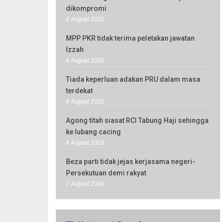
dikompromi
8 August 2026
MPP PKR tidak terima peletakan jawatan
Izzah
8 August 2026
Tiada keperluan adakan PRU dalam masa
terdekat
8 August 2026
Agong titah siasat RCI Tabung Haji sehingga
ke lubang cacing
8 August 2026
Beza parti tidak jejas kerjasama negeri-
Persekutuan demi rakyat
7 August 2026