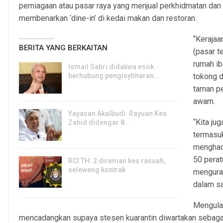
perniagaan atau pasar raya yang menjual perkhidmatan dan 
membenarkan ‘dine-in’ di kedai makan dan restoran.
“Keraja
BERITA YANG BERKAITAN
(pasar t
rumah ib
Ismail Sabri didakwa esok
berhubung pengisytiharan…
tokong d
6, Aug 2026
taman p
awam.
Yayasan Akalbudi: Rayuan Kes
“Kita j
Zahid didengar 8…
termasuk
5, Aug 2026
menghadk
50 pera
RCI TH: 2 direman kes rasuah,
seleweng kontrak
menguran
4, Aug 2026
dalam sa
Mengulas
mencadangkan supaya stesen kuarantin diwartakan sebag