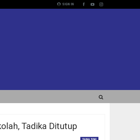
SIGN IN
lah, Tadika Ditutup
SANA SINI