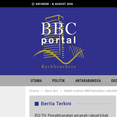
SATURDAY - 8, AUGUST 2026
UTAMA
POLITIK
ANTARABANGSA
EK
Utama
Sana Sini
Sabah mohon MKN benarkan sekolah, 
Berita Terkini
RCI TH: Pengkhianatan amanah rakyat tidak