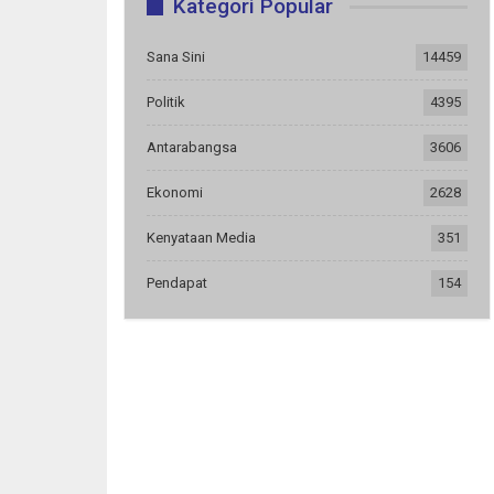
Kategori Popular
Sana Sini
14459
Politik
4395
Antarabangsa
3606
Ekonomi
2628
Kenyataan Media
351
Pendapat
154